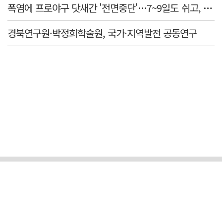
폭염에 프로야구 닷새간 '전면중단'…7~9일도 쉬고, 11일 재개
경북연구원·박정희학술원, 국가·지역발전 공동연구