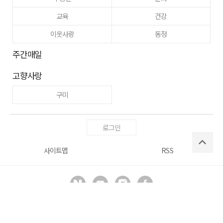
교육
건강
이웃사랑
동정
주간매일
고향사랑
구미
로그인
사이트맵
RSS
Copyright ⓒ
매일신문사
All right reserved