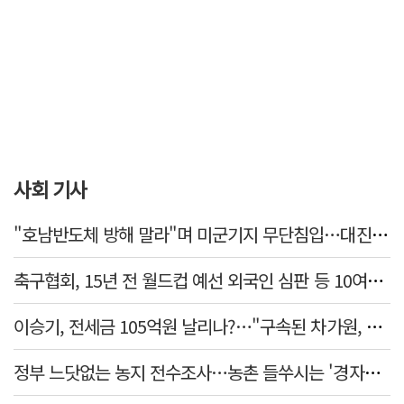
사회 기사
"호남반도체 방해 말라"며 미군기지 무단침입…대진연 회원 3명 '구속'
축구협회, 15년 전 월드컵 예선 외국인 심판 등 10여명에 '성 접대'
이승기, 전세금 105억원 날리나?…"구속된 차가원, 형사 범죄 영역"
정부 느닷없는 농지 전수조사…농촌 들쑤시는 '경자유전'의 칼날