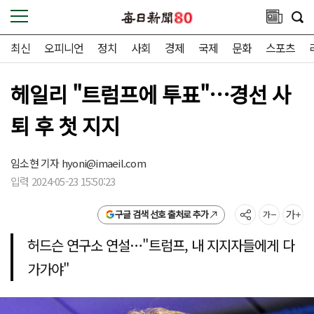
최신
오피니언
정치
사회
경제
국제
문화
스포츠
헤일리 "트럼프에 투표"…경선 사
퇴 후 첫 지지
임소현 기자
hyoni@imaeil.com
입력 2024-05-23 15:50:23
구글 검색 선호 출처로 추가
허드슨 연구소 연설…"트럼프, 내 지지자들에게 다
가가야"