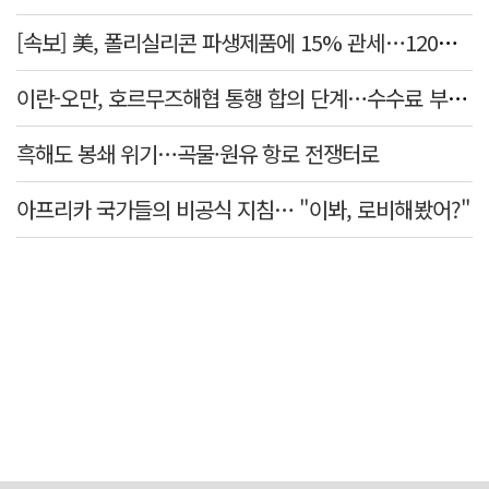
[속보] 美, 폴리실리콘 파생제품에 15% 관세…120일 뒤 발효
이란-오만, 호르무즈해협 통행 합의 단계…수수료 부과되나
흑해도 봉쇄 위기…곡물·원유 항로 전쟁터로
아프리카 국가들의 비공식 지침… "이봐, 로비해봤어?"