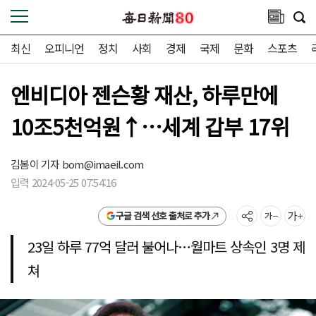
최신
오피니언
정치
사회
경제
국제
문화
스포츠
엔비디아 젠슨황 재산, 하루만에
10조5천억원↑…세계 갑부 17위
김봄이 기자
bom@imaeil.com
입력 2024-05-25 07:54:16
구글 검색 선호 출처로 추가
23일 하루 77억 달러 불어나…월마트 상속인 3명 제
쳐