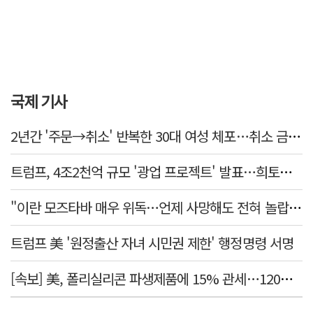
국제 기사
2년간 '주문→취소' 반복한 30대 여성 체포…취소 금액만 400억 원
트럼프, 4조2천억 규모 '광업 프로젝트' 발표…희토류 탈중국 속도
"이란 모즈타바 매우 위독…언제 사망해도 전혀 놀랍지 않아"
트럼프 美 '원정출산 자녀 시민권 제한' 행정명령 서명
[속보] 美, 폴리실리콘 파생제품에 15% 관세…120일 뒤 발효