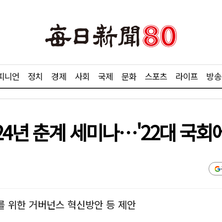
피니언
정치
경제
사회
국제
문화
스포츠
라이프
방송
4년 춘계 세미나…'22대 국회에
를 위한 거버넌스 혁신방안 등 제안