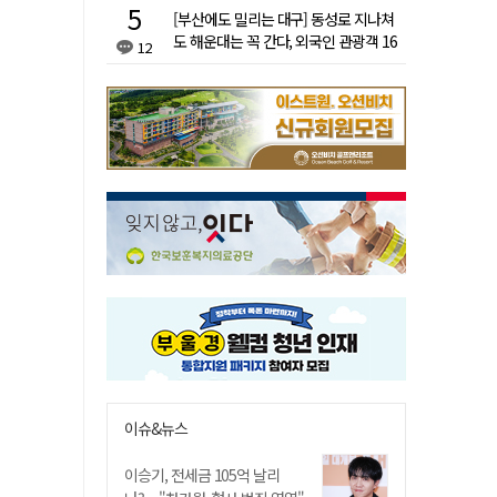
[부산에도 밀리는 대구] 동성로 지나쳐
도 해운대는 꼭 간다, 외국인 관광객 16
12
배 차이
이슈&뉴스
이승기, 전세금 105억 날리