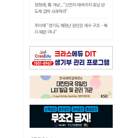
정청래, 靑 겨냥... "신천지·레버리지·호남 반
도체 겁박 사과하라"
추미애 "경기도 재정난 원인은 세수 구조…복
지 때문 아냐"