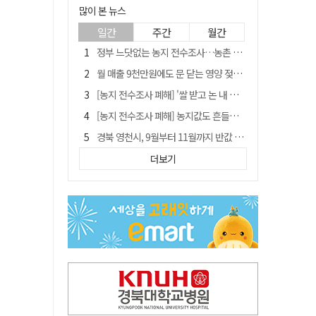
많이 본 뉴스
일간
주간
월간
정부 느닷없는 농지 전수조사…농촌 들쑤시는 '경자유전'의 칼날
월 매출 9천만원에도 문 닫는 영양 젖소농장… "일할 사람이 없어"
[농지 전수조사 폐해] '쌀 받고 논 내 준' 도지농 이제 어쩌나?
[농지 전수조사 폐해] 농지값도 흔들리나…"도지 막히면 헐값 매물 나올 수도"
경북 영천시, 9월부터 11월까지 반값 여행 혜택 제공
지역활성화 펀드 9호…포항 AI 데이터센터에 6천억 투입
더보기
국민 51.9% "李 대통령 재판 재개 필요하다"
'솔리다임 IPO 추진설' SK하이닉스, 주가 9% 급락
아쉬운 태클
[농지 전수조사 폐해] 실경작농·청년농 부담도 커진다