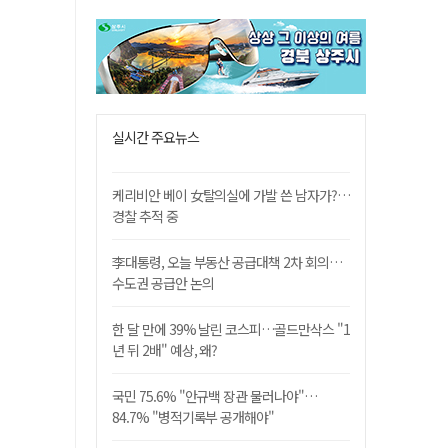
실시간 주요뉴스
케리비안 베이 女탈의실에 가발 쓴 남자가?…
경찰 추적 중
李대통령, 오늘 부동산 공급대책 2차 회의…
수도권 공급안 논의
한 달 만에 39% 날린 코스피…골드만삭스 "1
년 뒤 2배" 예상, 왜?
국민 75.6% "안규백 장관 물러나야"…
84.7% "병적기록부 공개해야"