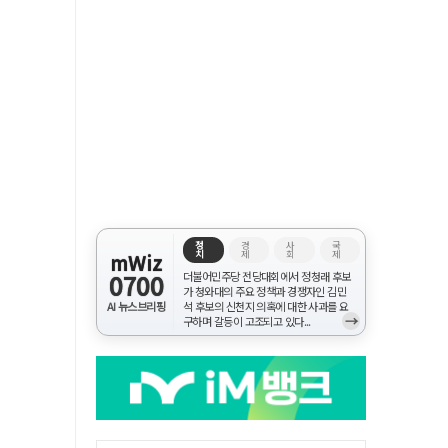
정
경
사
국
치
제
회
제
mWiz
0700
더불어민주당 전당대회에서 정청래 후보
가 청와대의 주요 정책과 경쟁자인 김민
AI 뉴스브리핑
석 후보의 신천지 의혹에 대한 사과를 요
→
구하며 갈등이 고조되고 있다...