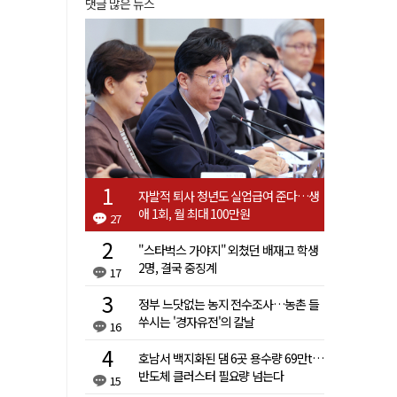
댓글 많은 뉴스
자발적 퇴사 청년도 실업급여 준다…생
애 1회, 월 최대 100만원
27
"스타벅스 가야지" 외쳤던 배재고 학생
2명, 결국 중징계
17
정부 느닷없는 농지 전수조사…농촌 들
쑤시는 '경자유전'의 칼날
16
호남서 백지화된 댐 6곳 용수량 69만t…
반도체 클러스터 필요량 넘는다
15