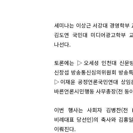
세미나는 이상근 서강대 경영학부 
김도연 국민대 미디어광고학부 
나선다.
토론에는 ▷오세성 인천대 신문방
신창섭 방송통신심의위원회 방송특
▷이재윤 공정언론국민연대 상임운
바른언론시민행동 사무총장(전 동아
이번 행사는 사회자 김병찬(전 
비례대표 당선인)의 축사와 김홍
이뤄진다.