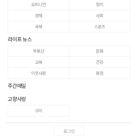
오피니언
정치
경제
사회
국제
스포츠
라이프 뉴스
부동산
문화
교육
건강
이웃사랑
동정
주간매일
고향사랑
구미
로그인