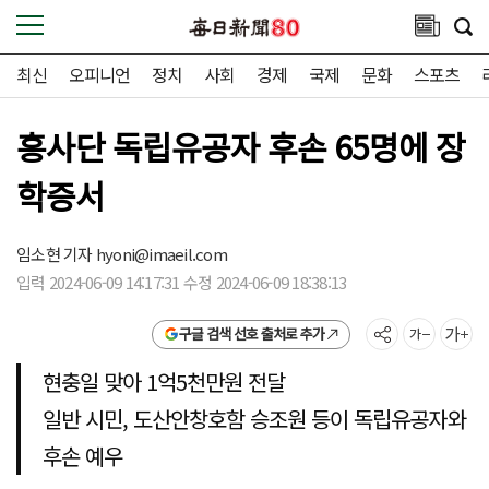
최신
오피니언
정치
사회
경제
국제
문화
스포츠
흥사단 독립유공자 후손 65명에 장
학증서
임소현 기자
hyoni@imaeil.com
입력 2024-06-09 14:17:31 수정 2024-06-09 18:38:13
구글 검색 선호 출처로 추가
현충일 맞아 1억5천만원 전달
일반 시민, 도산안창호함 승조원 등이 독립유공자와
후손 예우