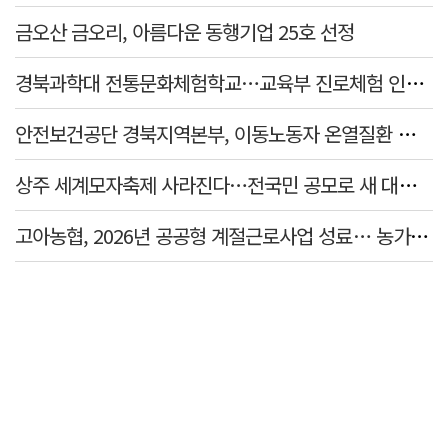
금오산 금오리, 아름다운 동행기업 25호 선정
경북과학대 전통문화체험학교…교육부 진로체험 인증기관 선정
안전보건공단 경북지역본부, 이동노동자 온열질환 예방 캠페인
상주 세계모자축제 사라진다…전국민 공모로 새 대표축제 발굴 나서
고아농협, 2026년 공공형 계절근로사업 성료… 농가 일손 부족 해소 '효자'