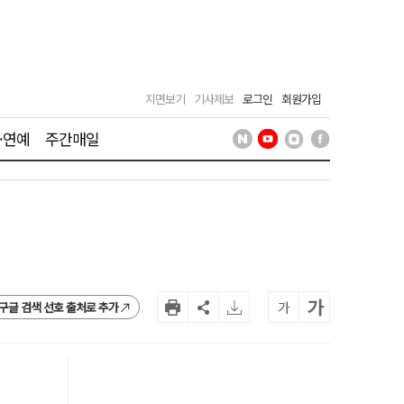
지면보기
기사제보
로그인
회원가입
·연예
주간매일
가
가
구글 검색 선호 출처로 추가