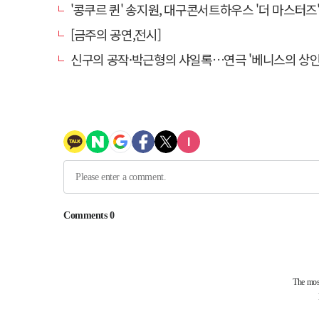
'콩쿠르 퀸' 송지원, 대구콘서트하우스 '더 마스터즈' 무대
[금주의 공연,전시]
신구의 공작·박근형의 샤일록…연극 '베니스의 상인', 28·29일 대