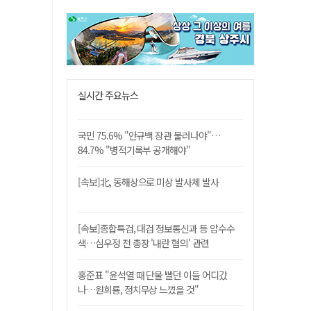
실시간 주요뉴스
국민 75.6% "안규백 장관 물러나야"…
84.7% "병적기록부 공개해야"
[속보]北, 동해상으로 미상 발사체 발사
[속보]종합특검, 대검 정보통신과 등 압수수
색…심우정 전 총장 '내란 혐의' 관련
홍준표 "윤석열 때 단물 빨던 이들 어디갔
나…원희룡, 정치무상 느꼈을 것"