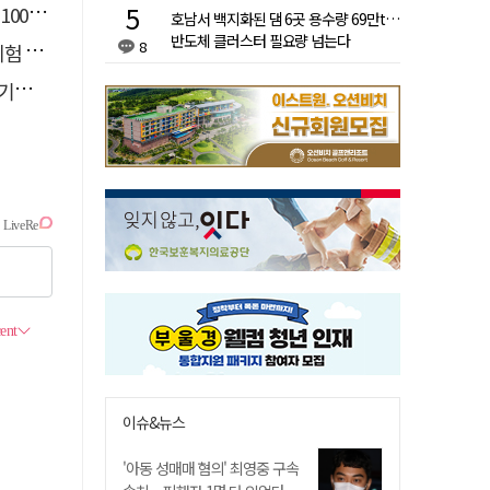
 붕괴
호남서 백지화된 댐 6곳 용수량 69만t…
반도체 클러스터 필요량 넘는다
8
운영
무대
이슈&뉴스
'아동 성매매 혐의' 최영중 구속