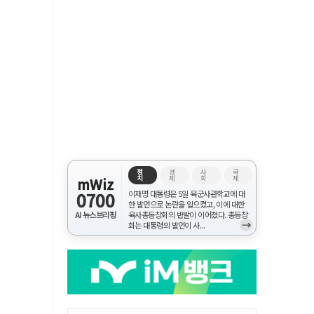
정
경
사
국
치
제
회
제
mWiz
0700
이재명 대통령은 5일 육군사관학교에 대
한 발언으로 논란을 일으켰고, 이에 대한
AI 뉴스브리핑
육사총동창회의 반발이 이어졌다. 총동창
→
회는 대통령의 발언이 사...