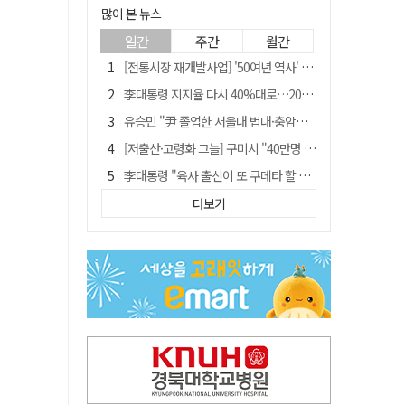
많이 본 뉴스
일간
주간
월간
[전통시장 재개발사업] '50여년 역사' 수성시장 자리에 25층 주상복합 들어선다
李대통령 지지율 다시 40%대로…20대는 18.8%p 급락
유승민 "尹 졸업한 서울대 법대·충암고도 없애야"…李 육사 통합 직격
[저출산·고령화 그늘] 구미시 "40만명 사수" 고령군 "3만명대 회복"
李대통령 "육사 출신이 또 쿠데타 할 수도"…육사 총동창회 "정치적 보복"
포항에 6천억원 규모 AI 데이터센터 들어선다
더보기
"김용민, 흑백논리로 세상 보는 듯" 검찰 내부서 지탄
[인사]경상북도
경찰, 홍명보 선임 의혹 수사…대한축구협회 전격 압수수색
국민 51.9% "李 대통령 재판 재개 필요하다"