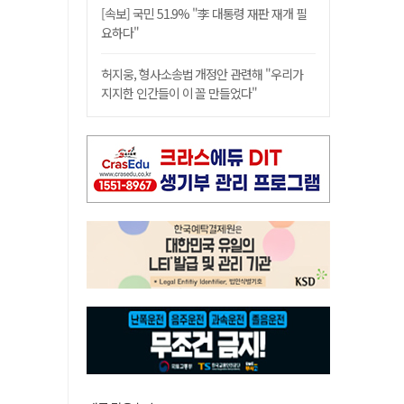
[속보] 국민 51.9% "李 대통령 재판 재개 필
요하다"
허지웅, 형사소송법 개정안 관련해 "우리가
지지한 인간들이 이 꼴 만들었다"