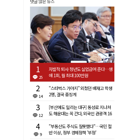
댓글 많은 뉴스
자발적 퇴사 청년도 실업급여 준다…생
애 1회, 월 최대 100만원
25
"스타벅스 가야지" 외쳤던 배재고 학생
2명, 결국 중징계
14
[부산에도 밀리는 대구] 동성로 지나쳐
도 해운대는 꼭 간다, 외국인 관광객 16
12
배 차이
"부동산도 주식도 잘못했다"…국민 절
반 이상, 정부 경제정책 '부정'
9