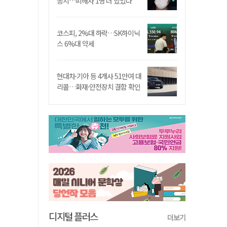
송치…피해자 1명 더 있었다
코스피, 2%대 하락…SK하이닉
스 6%대 약세
현대차·기아 등 4개사 51만여 대
리콜…화재·안전장치 결함 확인
디지털 플러스
더보기