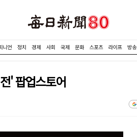
피니언
정치
경제
사회
국제
문화
스포츠
라이프
방송
회전' 팝업스토어