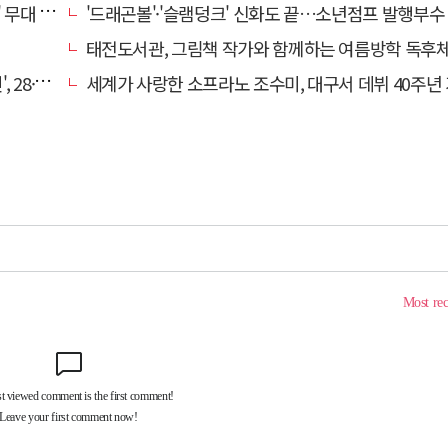
 오른다
'드래곤볼'·'슬램덩크' 신화도 끝…소년점프 발행부수 100만부
태전도서관, 그림책 작가와 함께하는 여름방학 독후체험 
구 공연
세계가 사랑한 소프라노 조수미, 대구서 데뷔 40주년 기념 