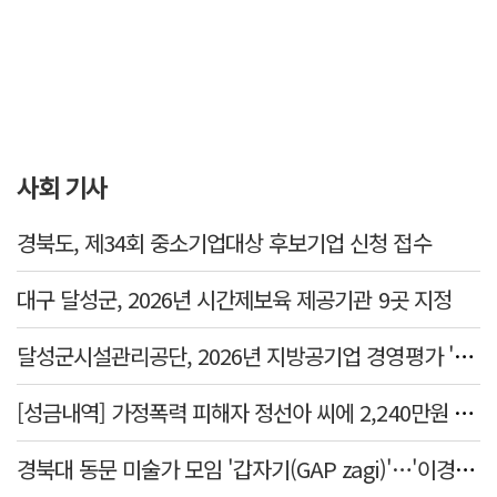
사회 기사
경북도, 제34회 중소기업대상 후보기업 신청 접수
대구 달성군, 2026년 시간제보육 제공기관 9곳 지정
달성군시설관리공단, 2026년 지방공기업 경영평가 '가등급' 최우수 달성
[성금내역] 가정폭력 피해자 정선아 씨에 2,240만원 전달
경북대 동문 미술가 모임 '갑자기(GAP zagi)'…'이경(移境):경계를 넘어, 경계너머' 전시