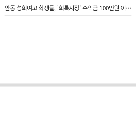
안동 성희여고 학생들, '희룩시장' 수익금 100만원 이웃돕기 성금으로