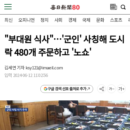
최신
오피니언
정치
사회
경제
국제
문화
스포츠
"부대원 식사"…'군인' 사칭해 도시
락 480개 주문하고 '노쇼'
김세연 기자
ksy121@imaeil.com
입력 2024-06-12 11:02:56
구글 검색 선호 출처로 추가