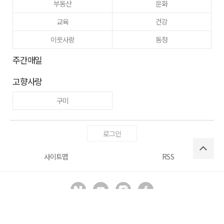
부동산
문화
교육
건강
이웃사랑
동정
주간매일
고향사랑
구미
로그인
사이트맵
RSS
Copyright ⓒ
매일신문사
All right reserved