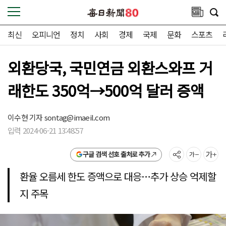
최신
오피니언
정치
사회
경제
국제
문화
스포츠
외환당국, 국민연금 외환스와프 거
래한도 350억→500억 달러 증액
이수현 기자
sontag@imaeil.com
입력 2024-06-21 13:48:57
구글 검색 선호 출처로 추가
환율 오름세 한도 증액으로 대응…추가 상승 억제할
지 주목