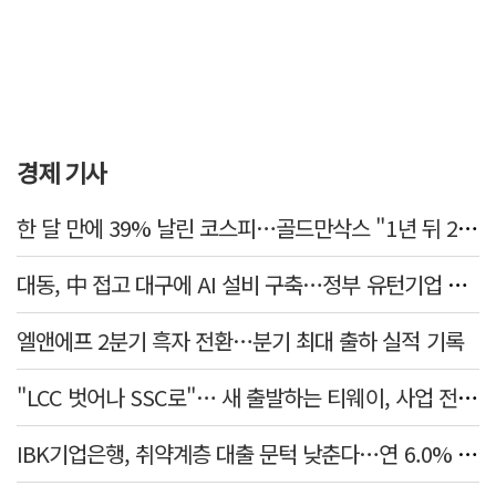
경제 기사
한 달 만에 39% 날린 코스피…골드만삭스 "1년 뒤 2배" 예상, 왜?
대동, 中 접고 대구에 AI 설비 구축…정부 유턴기업 선정
엘앤에프 2분기 흑자 전환…분기 최대 출하 실적 기록
"LCC 벗어나 SSC로"… 새 출발하는 티웨이, 사업 전략 발표
IBK기업은행, 취약계층 대출 문턱 낮춘다…연 6.0% 'i-ONE 햇살론 특례보증' 비대면 출시