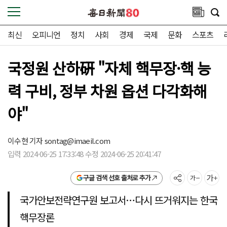
최신
오피니언
정치
사회
경제
국제
문화
스포츠
국정원 산하硏 "자체 핵무장·핵 능
력 구비, 정부 차원 옵션 다각화해
야"
이수현 기자
sontag@imaeil.com
입력 2024-06-25 17:33:48 수정 2024-06-25 20:41:47
구글 검색 선호 출처로 추가
국가안보전략연구원 보고서…다시 뜨거워지는 한국
핵무장론