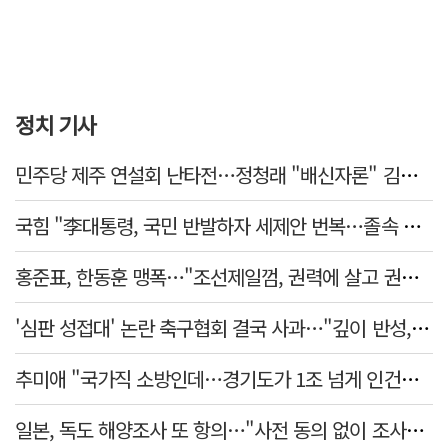
정치 기사
민주당 제주 연설회 난타전…정청래 "배신자론" 김민석 "관리 무능"
국힘 "李대통령, 국민 반발하자 세제안 번복…졸속 국정 즉각 중단"
홍준표, 한동훈 맹폭…"조선제일껌, 권력에 살고 권력에 죽었다"
'심판 성접대' 논란 축구협회 결국 사과…"깊이 반성, 쇄신하겠다"
추미애 "국가직 소방인데…경기도가 1조 넘게 인건비 대납"
일본, 독도 해양조사 또 항의…"사전 동의 없이 조사" 주장