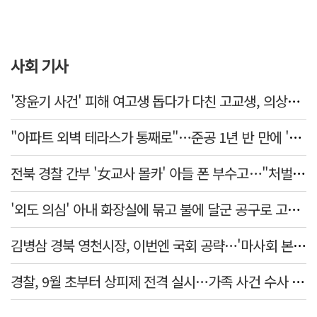
사회 기사
'장윤기 사건' 피해 여고생 돕다가 다친 고교생, 의상자 인정
"아파트 외벽 테라스가 통째로"…준공 1년 반 만에 '아찔 사고'
전북 경찰 간부 '女교사 몰카' 아들 폰 부수고…"처벌 못하는 사안" 내부망에 글
'외도 의심' 아내 화장실에 묶고 불에 달군 공구로 고문…남편 검거
김병삼 경북 영천시장, 이번엔 국회 공략…'마사회 본사 이전·광역교통망 확충' 요청
경찰, 9월 초부터 상피제 전격 실시…가족 사건 수사 못해