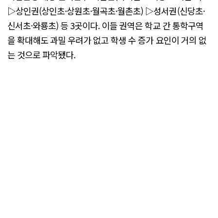
▷상인권(상인초·상원초·월곡초·월촌초) ▷성서권(신당초·
신서초·와룡초) 등 3곳이다. 이들 권역은 학교 간 통학구역
을 확대해도 과밀 우려가 없고 학생 수 증가 요인이 거의 없
는 것으로 파악됐다.