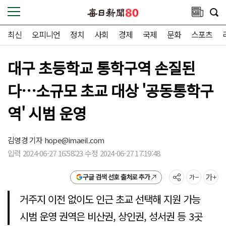
최신
오피니언
정치
사회
경제
국제
문화
스포츠
대구 초등학교 통학구역 손질된
다…소규모 초교 대상 '공동통학구
역' 시범 운영
김영경 기자
hope@imaeil.com
입력 2024-06-27 16:58:23 수정 2024-06-27 17:19:48
구글 검색 선호 출처로 추가
거주지 이전 없이도 인근 초교 선택해 지원 가능
시범 운영 권역은 비산권, 상인권, 성서권 등 3곳