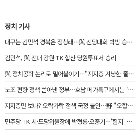
정치 기사
대구는 김민석 경북은 정청래…與 전당대회 박빙 승부 이어간다
김민석, 與 전대 강원·TK 합산 당원투표서 승리
與 정치공학 논리로 밀어붙이기…"지지층 겨냥한 졸속 포퓰리즘 정책"
노조 편향 정책 쏟아낸 정부…호남 메가특구에서는 '반노조'?
지지층만 보나? 오락가락 정책 국정 불안…野 "오합지졸"
민주당 TK 시·도당위원장에 박형룡·오중기…'험지' 총선 이끈다