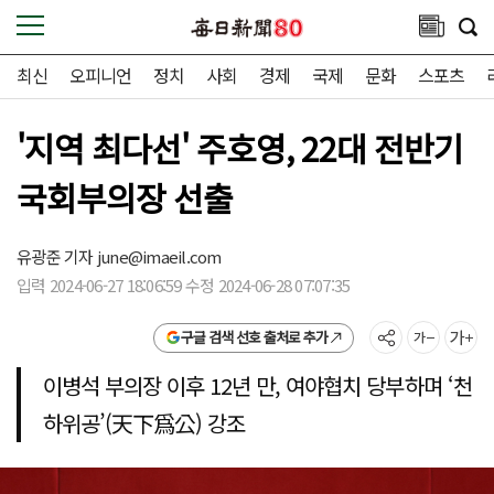
최신
오피니언
정치
사회
경제
국제
문화
스포츠
'지역 최다선' 주호영, 22대 전반기
국회부의장 선출
유광준 기자
june@imaeil.com
입력 2024-06-27 18:06:59 수정 2024-06-28 07:07:35
구글 검색 선호 출처로 추가
이병석 부의장 이후 12년 만, 여야협치 당부하며 ‘천
하위공’(天下爲公) 강조