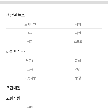
섹션별 뉴스
오피니언
정치
경제
사회
국제
스포츠
라이프 뉴스
부동산
문화
교육
건강
이웃사랑
동정
주간매일
고향사랑
구미