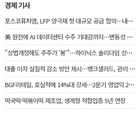
경제 기사
포스코퓨처엠, LFP 양극재 첫 대규모 공급 합의…내년부터 6년간 19만t
美 원전에 AI 데이터센터 수주 기대감까지…변동성 장세 속 빛난 건설株
"상법개정해도 주주가 '봉'"…하이닉스 솔리다임 상장설에 술렁[개미와글와글]
대출 이자 실질적 감소 방안 제시…뱅크샐러드, 관리 영역 확대 및 시스템 개편
BGF리테일, 호실적에 14%대 강세…2분기 영업익 22% 증가
떡국떡·떡볶이떡 제조업, 생계형 적합업종 5년 연장