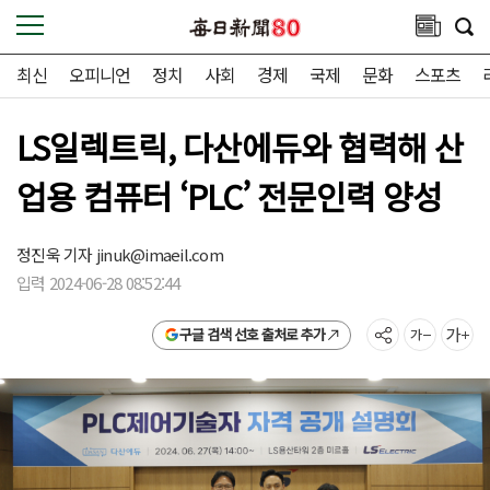
최신
오피니언
정치
사회
경제
국제
문화
스포츠
LS일렉트릭, 다산에듀와 협력해 산
업용 컴퓨터 ‘PLC’ 전문인력 양성
정진욱 기자
jinuk@imaeil.com
입력 2024-06-28 08:52:44
구글 검색 선호 출처로 추가