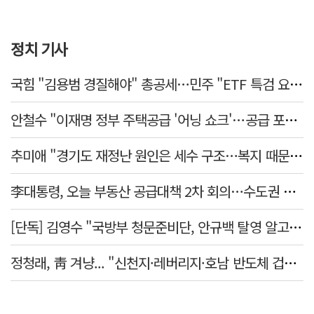
정치 기사
국힘 "김용범 경질해야" 총공세…민주 "ETF 특검 요구는 마타도어"
안철수 "이재명 정부 주택공급 '어닝 쇼크'…공급 포기한 대통령"
추미애 "경기도 재정난 원인은 세수 구조…복지 때문 아냐"
李대통령, 오늘 부동산 공급대책 2차 회의…수도권 공급안 논의
[단독] 김영수 "국방부 청문준비단, 안규백 탈영 알고있었다"
정청래, 靑 겨냥... "신천지·레버리지·호남 반도체 겁박 사과하라"