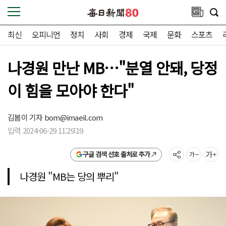
최신
오피니언
정치
사회
경제
국제
문화
스포츠
나경원 만난 MB…"분열 안돼, 당정
이 힘을 모아야 한다"
김봄이 기자
bom@imaeil.com
입력 2024-06-29 11:29:19
구글 검색 선호 출처로 추가
나경원 "MB는 당의 뿌리"