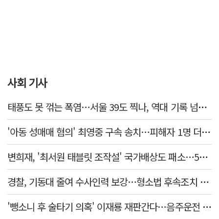
사회 기사
태풍도 못 꺾는 폭염…서울 39도 찍나, 역대 기록 넘본다
'아동 성매매 혐의' 최영중 구속 송치…피해자 1명 더 있었다
변희재, '최서원 태블릿 조작설' 국가배상도 패소…5천만원 청구 기각
경찰, 기동대 줄여 수사인력 보강…형소법 후속조치 본격화
'뺑소니 후 술타기 의혹' 이재룡 재판간다…음주운전 혐의 제외