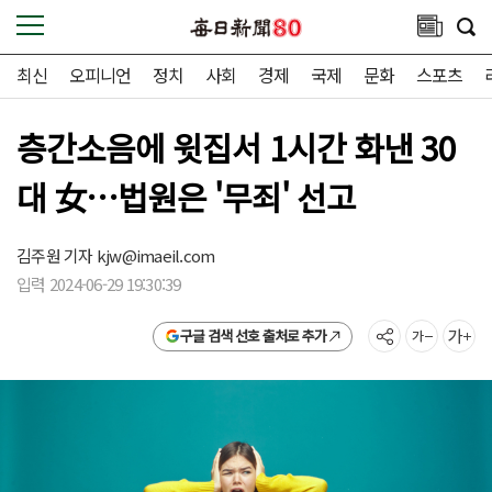
최신
오피니언
정치
사회
경제
국제
문화
스포츠
층간소음에 윗집서 1시간 화낸 30
대 女…법원은 '무죄' 선고
김주원 기자
kjw@imaeil.com
입력 2024-06-29 19:30:39
구글 검색 선호 출처로 추가