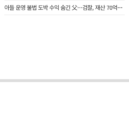
아들 운영 불법 도박 수익 숨긴 父…검찰, 재산 70억원 몰수