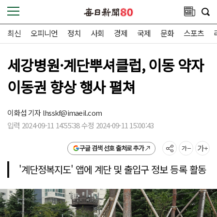
최신
오피니언
정치
사회
경제
국제
문화
스포츠
세강병원·계단뿌셔클럽, 이동 약자
이동권 향상 행사 펼쳐
이화섭 기자
lhsskf@imaeil.com
입력 2024-09-11 14:55:38 수정 2024-09-11 15:00:43
구글 검색 선호 출처로 추가
'계단정복지도' 앱에 계단 및 출입구 정보 등록 활동