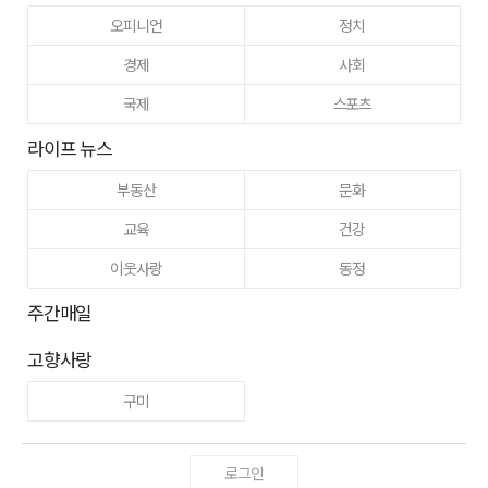
오피니언
정치
경제
사회
국제
스포츠
라이프 뉴스
부동산
문화
교육
건강
이웃사랑
동정
주간매일
고향사랑
구미
로그인