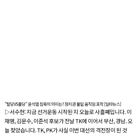
"탈당VS출당" 윤석열 침묵의 의미는? 정치권 물밑 움직임 포착 [일타뉴스]
▷서수현: 지금 선거운동 시작된 지 오늘로 사흘째입니다. 이
재명, 김문수, 이준석 후보가 전날 TK에 이어서 부산, 경남. 오
늘 찾았습니다. TK, PK가 사실 이번 대선의 격전장이 된 것