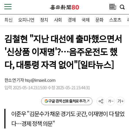
최신
오피니언
정치
사회
경제
국제
문화
스포츠
김철현 "지난 대선에 출마했으면서
'신상품 이재명'?…음주운전도 했
다, 대통령 자격 없어"[일타뉴스]
한소연 기자
hsy@imaeil.com
입력 2025-05-14 23:15:00 수정 2025-05-21 15:44:31
구글 검색 선호 출처로 추가
이준우 "김문수가 채운 경기도 곳간, 이재명이 다 탈었
다…경제 정책 의문"