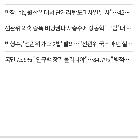
합참 "北, 원산 일대서 단거리 탄도미사일 발사"…42일 만
선관위 의혹 증폭·비당권파 자충수에 장동혁 '그립' 더 강
박형수, '선관위 개혁 2법' 발의…"선관위 국조 매년 실시"
국민 75.6% "안규백 장관 물러나야"…84.7% "병적기록