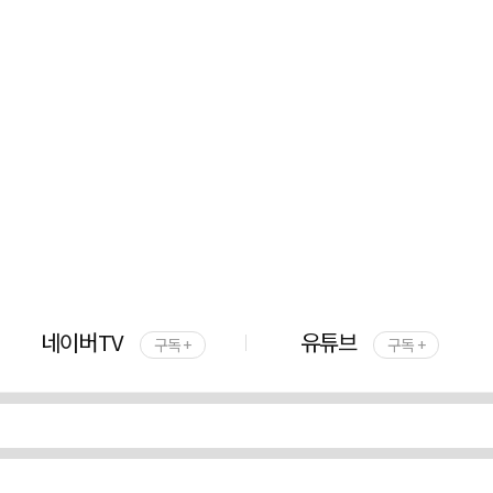
네이버TV
유튜브
구독 +
구독 +