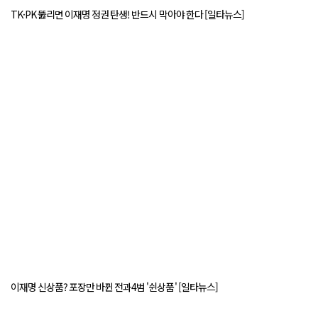
TK·PK 뚫리면 이재명 정권 탄생! 반드시 막아야 한다 [일타뉴스]
이재명 신상품? 포장만 바뀐 전과4범 '쉰상품' [일타뉴스]