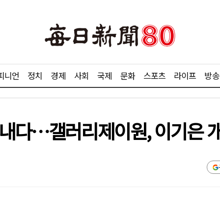
피니언
정치
경제
사회
국제
문화
스포츠
라이프
방송
워내다…갤러리제이원, 이기은 개