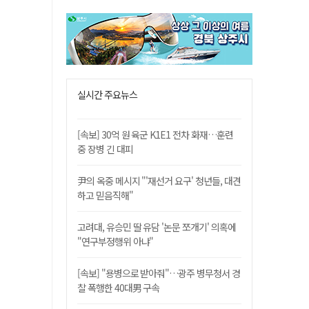
실시간 주요뉴스
[속보] 30억 원 육군 K1E1 전차 화재…훈련
중 장병 긴 대피
尹의 옥중 메시지 "'재선거 요구' 청년들, 대견
하고 믿음직해"
고려대, 유승민 딸 유담 '논문 쪼개기' 의혹에
"연구부정행위 아냐"
[속보] "용병으로 받아줘"…광주 병무청서 경
찰 폭행한 40대男 구속