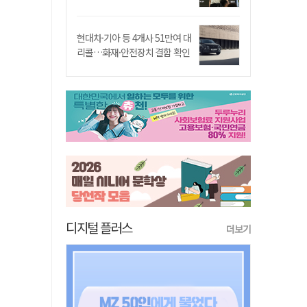
현대차·기아 등 4개사 51만여 대
리콜…화재·안전장치 결함 확인
디지털 플러스
더보기