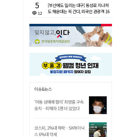
[부산에도 밀리는 대구] 동성로 지나쳐
도 해운대는 꼭 간다, 외국인 관광객 16
12
배 차이
이슈&뉴스
'아동 성매매 혐의' 최영중 구속
송치…피해자 1명 더 있었다
코스피, 2%대 하락…SK하이닉
스 6%대 약세