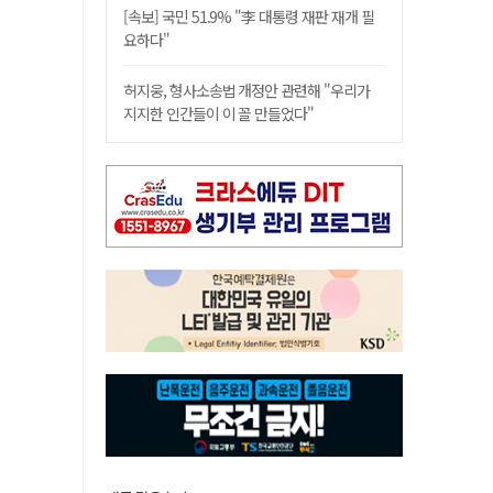
[속보] 국민 51.9% "李 대통령 재판 재개 필
요하다"
허지웅, 형사소송법 개정안 관련해 "우리가
지지한 인간들이 이 꼴 만들었다"