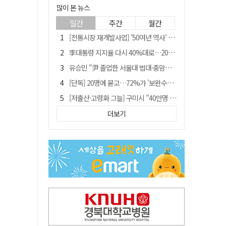
많이 본 뉴스
일간
주간
월간
[전통시장 재개발사업] '50여년 역사' 수성시장 자리에 25층 주상복합 들어선다
李대통령 지지율 다시 40%대로…20대는 18.8%p 급락
유승민 "尹 졸업한 서울대 법대·충암고도 없애야"…李 육사 통합 직격
[단독] 20명에 묻고…72%가 '보완수사권 폐지'?
[저출산·고령화 그늘] 구미시 "40만명 사수" 고령군 "3만명대 회복"
[전통시장 재개발사업] 신천시장 재개발, 준공 후에도 소송전
더보기
李대통령 "육사 출신이 또 쿠데타 할 수도"…육사 총동창회 "정치적 보복"
안동-사가에, "50년 우정 넘어 미래 50년 함께 연다"
[인사]경상북도
"김용민, 흑백논리로 세상 보는 듯" 검찰 내부서 지탄