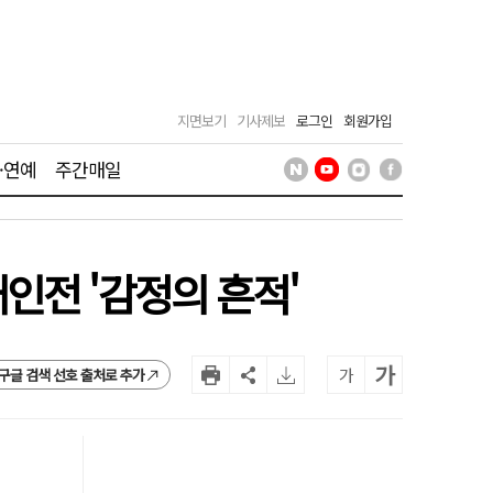
지면보기
기사제보
로그인
회원가입
·연예
주간매일
인전 '감정의 흔적'
가
가
구글 검색 선호 출처로 추가