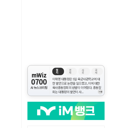
정
경
사
국
치
제
회
제
mWiz
0700
이재명 대통령은 5일 육군사관학교에 대
한 발언으로 논란을 일으켰고, 이에 대한
AI 뉴스브리핑
육사총동창회의 반발이 이어졌다. 총동창
→
회는 대통령의 발언이 사...