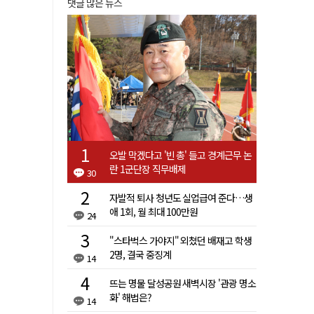
댓글 많은 뉴스
오발 막겠다고 '빈 총' 들고 경계근무 논
란 1군단장 직무배제
30
자발적 퇴사 청년도 실업급여 준다…생
애 1회, 월 최대 100만원
24
"스타벅스 가야지" 외쳤던 배재고 학생
2명, 결국 중징계
14
뜨는 명물 달성공원 새벽시장 '관광 명소
화' 해법은?
14