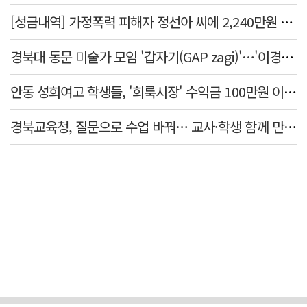
[성금내역] 가정폭력 피해자 정선아 씨에 2,240만원 전달
경북대 동문 미술가 모임 '갑자기(GAP zagi)'…'이경(移境):경계를 넘어, 경계너머' 전시
안동 성희여고 학생들, '희룩시장' 수익금 100만원 이웃돕기 성금으로
경북교육청, 질문으로 수업 바꿔… 교사·학생 함께 만든 '미래교실'