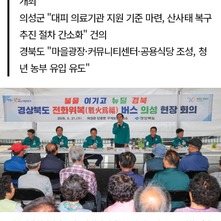
개최
의성군 "대피 의료기관 지원 기준 마련, 산사태 복구
추진 절차 간소화" 건의
경북도 "마을광장·커뮤니티센터·공용식당 조성, 청
년 농부 유입 유도"