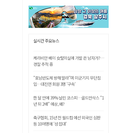
실시간 주요뉴스
케리비안 베이 女탈의실에 가발 쓴 남자가?…
경찰 추적 중
"호남반도체 방해 말라"며 미군기지 무단침
입…대진연 회원 3명 '구속'
한 달 만에 39% 날린 코스피…골드만삭스 "1
년 뒤 2배" 예상, 왜?
축구협회, 15년 전 월드컵 예선 외국인 심판
등 10여명에 '성 접대'