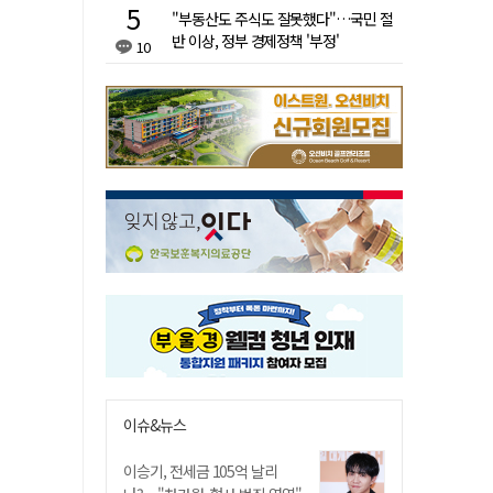
"부동산도 주식도 잘못했다"…국민 절
반 이상, 정부 경제정책 '부정'
10
이슈&뉴스
이승기, 전세금 105억 날리