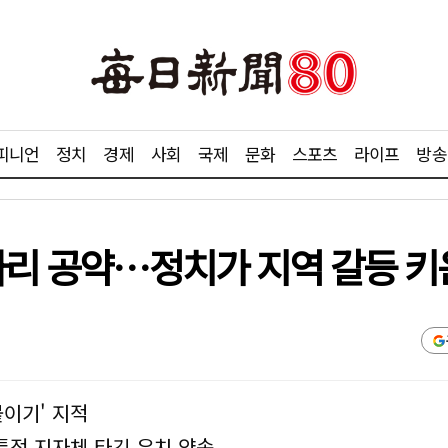
피니언
정치
경제
사회
국제
문화
스포츠
라이프
방송
양다리 공약…정치가 지역 갈등 
붙이기' 지적
 특정 지자체 타깃 유치 약속