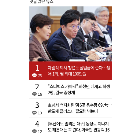
댓글 많은 뉴스
자발적 퇴사 청년도 실업급여 준다…생
애 1회, 월 최대 100만원
25
"스타벅스 가야지" 외쳤던 배재고 학생
2명, 결국 중징계
16
호남서 백지화된 댐 6곳 용수량 69만t…
반도체 클러스터 필요량 넘는다
13
[부산에도 밀리는 대구] 동성로 지나쳐
도 해운대는 꼭 간다, 외국인 관광객 16
12
배 차이