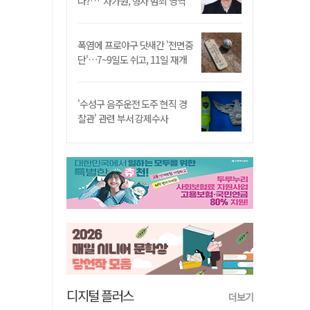
나?…"차가원, 형사 범죄 영역"
폭염에 프로야구 닷새간 '전면중
단'…7~9일도 쉬고, 11일 재개
'수성구 음주운전 도주 현직 경
찰관' 관련 부서 강제수사
디지털 플러스
더보기