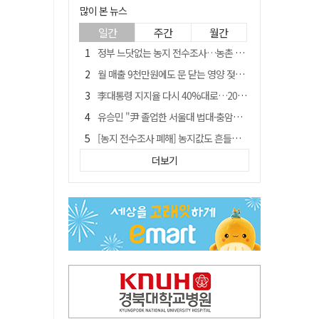
많이 본 뉴스
일간
주간
월간
정부 느닷없는 농지 전수조사…농촌 들쑤시는 '경자유전'의 칼날
월 매출 9천만원에도 문 닫는 영양 젖소농장… "일할 사람이 없어"
李대통령 지지율 다시 40%대로…20대는 18.8%p 급락
유승민 "尹 졸업한 서울대 법대·충암고도 없애야"…李 육사 통합 직격
[농지 전수조사 폐해] 농지값도 흔들리나…"도지 막히면 헐값 매물 나올 수도"
지역활성화 펀드 9호…포항 AI 데이터센터에 6천억 투입
더보기
국민 51.9% "李 대통령 재판 재개 필요하다"
경북 영천시, 9월부터 11월까지 반값 여행 혜택 제공
아쉬운 태클
'솔리다임 IPO 추진설' SK하이닉스, 주가 9% 급락