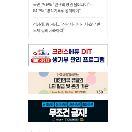
국민 75.6% "안규백 장관 물러나야"…
84.7% "병적기록부 공개해야"
정청래, 靑 겨냥... "신천지·레버리지·호남 반
도체 겁박 사과하라"