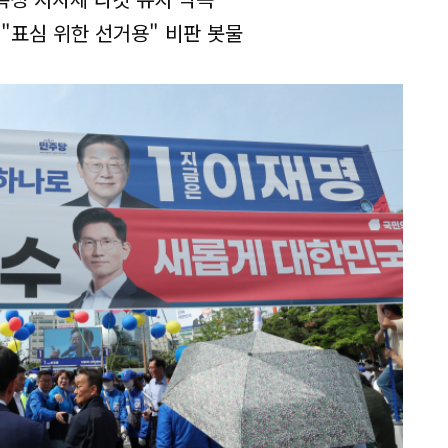
"표심 위한 선거용" 비판 봇물