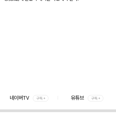
네이버TV
유튜브
구독 +
구독 +