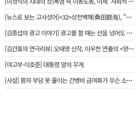
[이정식의 시대의 창]폭염 속 이동노동, 이제 '사회적 위험 관리'로 전환할 때
[뉴스로 보는 고사성어]<32>상전벽해(桑田碧海), "뽕나무밭이 푸른 바다가 되었다."
[김종섭의 광고 이야기] 광고를 할 때는 선을 넘어도 좋습니다.
[김건표의 연극리뷰] 오태영 신작, 이우천 연출의 <양은 양순하다>"국민을 온순한 양으로 길들이는 전체주의적 정치의 알레고리"
[야고부-이호준] 대통령 말의 무게
[사설] 환자 부담 못 줄이는 간병비 급여화가 무슨 소용인가