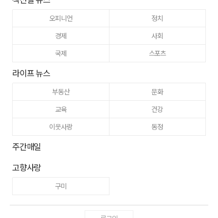
오피니언
정치
경제
사회
국제
스포츠
라이프 뉴스
부동산
문화
교육
건강
이웃사랑
동정
주간매일
고향사랑
구미
로그인