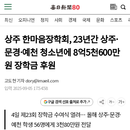
최신
오피니언
정치
사회
경제
국제
문화
스포츠
상주 한마음장학회, 23년간 상주·
문경·예천 청소년에 8억5천600만
원 장학금 후원
고도현 기자
dory@imaeil.com
입력 2025-09-05 17:54:58
구글 검색 선호 출처로 추가
4일 제23회 장학금 수여식 열려… 올해 상주·문경·
예천 학생 56명에게 3천80만원 전달