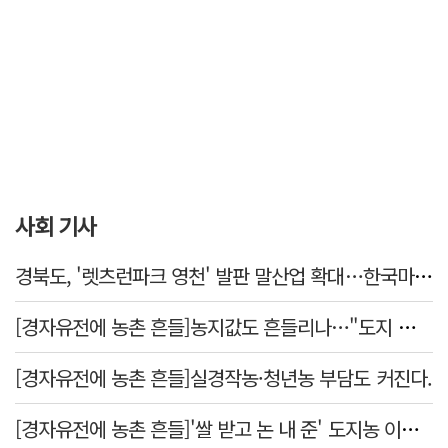
사회 기사
경북도, '렛츠런파크 영천' 발판 말산업 확대…한국마사회 유치도 총력
[경자유전에 농촌 흔들]농지값도 흔들리나…"도지 막히면 헐값 매물 나올 수도"
[경자유전에 농촌 흔들]실경작농·청년농 부담도 커진다.
[경자유전에 농촌 흔들]'쌀 받고 논 내 준' 도지농 이제 어쩌나?