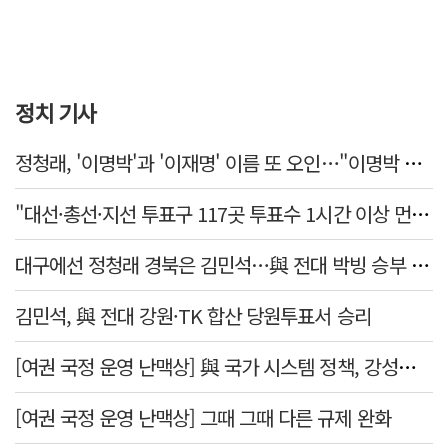
정치 기사
정청래, '이명박'과 '이재명' 이름 또 오인…"이명박 대통령 임기안에 반도체 제품 출시"
"대선·총선·지선 투표구 117곳 투표수 1시간 이상 먼저 입력"
대구에선 정청래 경북은 김민석…與 전대 박빙 승부 이어간다
김민석, 與 전대 강원·TK 합산 당원투표서 승리
[여권 국정 운영 난맥상] 與 국가 시스템 정책, 강성층 결집에 의존
[여권 국정 운영 난맥상] 그때 그때 다른 규제 완화