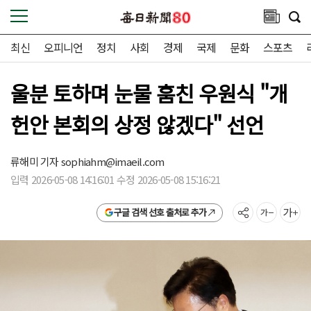
최신
오피니언
정치
사회
경제
국제
문화
스포츠
울분 토하며 눈물 훔친 우원식 "개
헌안 본회의 상정 않겠다" 선언
류해미 기자
sophiahm@imaeil.com
입력 2026-05-08 14:16:01 수정 2026-05-08 15:16:21
구글 검색 선호 출처로 추가