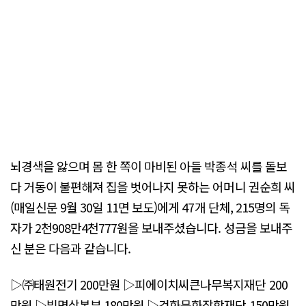
뇌경색을 앓으며 몸 한 쪽이 마비된 아들 박종석 씨를 돌보
다 거동이 불편해져 집을 벗어나지 못하는 어머니 권순희 씨
(매일신문 9월 30일 11면 보도)에게 47개 단체, 215명의 독
자가 2천908만4천777원을 보내주셨습니다. 성금을 보내주
신 분은 다음과 같습니다.
▷㈜태원전기 200만원 ▷피에이치씨큰나무복지재단 200
만원 ▷빛명상본부 180만원 ▷건화문화장학재단 150만원