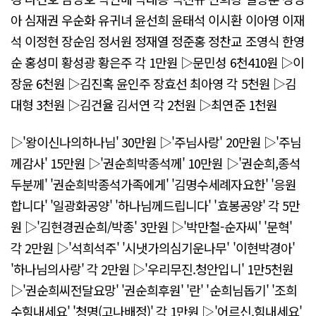
아 심재권 우순화 유귀녀 윤선희 윤태석 이시환 이아영 이재
석 이정현 장순임 정서원 정재열 정준홍 정찬교 조영식 한영
순 홍성미 황성광 황은주 각 1만원 ▷문민성 6천410원 ▷이
장윤 6천원 ▷김진혹 윤인주 장효선 최아영 각 5천원 ▷김
대형 3천원 ▷김건율 김서연 각 2천원 ▷최연준 1천원
▷'왕이신나의하나님' 30만원 ▷'주님사랑' 20만원 ▷'주님
께감사' 15만원 ▷'권순희박종석께' 10만원 ▷'권순희,종석
두분께' '권순희박종석가족에게' '김명수세례자요한' '응원
합니다' '일광화공양' '하나님께드립니다' '효봉공양' 각 5만
원 ▷'김현경권순희/박종' 3만원 ▷'박만철-순자씨' '문혁'
각 2만원 ▷'석희석주' '시냇가의심기운나무' '이현박경아'
'하나님의사랑' 각 2만원 ▷'우리무진.청안입니' 1만5천원
▷'권순희씨전달요망' '권순희후원' '란' '순희님돕기' '조희
수힘내세요' '청명(고나배정)' 각 1만원 ▷'어르신.힘내세요'