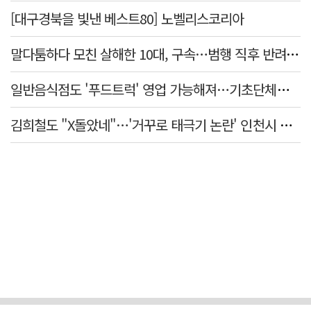
[대구경북을 빛낸 베스트80] 노벨리스코리아
말다툼하다 모친 살해한 10대, 구속…범행 직후 반려견도 죽여
일반음식점도 '푸드트럭' 영업 가능해져…기초단체별 조례 개정 움직임
김희철도 "X돌았네"…'거꾸로 태극기 논란' 인천시 현수막, 이틀 만에 철거