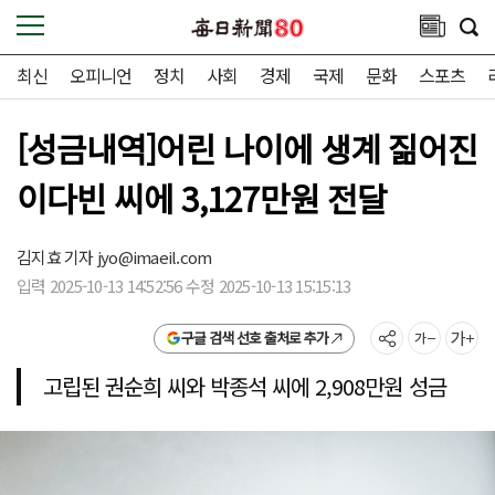
최신
오피니언
정치
사회
경제
국제
문화
스포츠
[성금내역]어린 나이에 생계 짊어진
이다빈 씨에 3,127만원 전달
김지효 기자
jyo@imaeil.com
입력 2025-10-13 14:52:56 수정 2025-10-13 15:15:13
구글 검색 선호 출처로 추가
고립된 권순희 씨와 박종석 씨에 2,908만원 성금