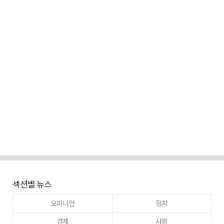
섹션별 뉴스
오피니언
정치
경제
사회