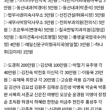
5만원 ▷느티나무한약국 5만원 ▷다빈치커피대명마루점 5
만원 ▷동산내과(박경아) 5만원 ▷동산내과(박준석) 5만원
▷법무사권미숙사무소 5만원 ▷선진건설㈜(류시장) 5만원
▷세무사박장덕사무소 5만원 ▷전피부과의원(전의식) 5만
원 ▷조은투어(변영숙) 5만원 ▷칠곡한빛치과의원(김형섭)
5만원 ▷토미건축사사(조명철) 5만원 ▷통영굴국밥국수(허
정) 4만원 ▷매일신문구미형곡지국(방일철) 3만원 ▷하나
회(김미라) 1만원
▷도경희 200만원 ▷김상태 100만원 ▷박철기 유주영 각
40만원 ▷김진숙 박전호 이신덕 각 30만원 ▷이동욱 25만
원 ▷유재묵 최창규 각 20만원 ▷고승환 곽용 김기태 김동
길 김선아 김요섭 김원주 김재성 김진성 박병욱 박순옥 박종
완 서복희 서준교 신은진 여병민 오상순 윤경원 이영아 장정
순 조득환 하경석 하혜련 한현순 허금주 현진주 홍성주 각
10만원 ▷김준후 7만원 ▷신광련 6만원 ▷곽나희 김기욱