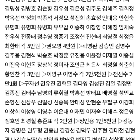
김명성 김병호 김순향 김유성 김은성 김주도 김혜주 김희정
박옥선 박정희 박종석 서정오 성진희 송효정 안대용 안현숙
유명희 유명희 유병화 유부갑 이종하 이창영 이혜정 임채숙
전우식 전종태 정수영 정종기 조정현 진현태 최영철 최정윤
최한태 각 5만원 ▷권오영 4만원 ▷곽병완 김승민 김영수
김주용 김현석 박승호 박정훈 유진용 이윤정 이재열 이종섭
이진욱 이현목 장창복 정미라 조만근 최은서 최정원 최춘희
황인찬 각 3만원 ▷이병규 이영수 각 2만5천원 ▷전선수 2
만1원 ▷구자선 권유진 권혁필 김다영 김성진 김일 김정만
김종진 김태수 남영희 류휘열 박홍선 방태표 배영철 성민교
손영신 신상우 신일성 신종욱 안태성 안현준 우철규 이경희
이상희 이성영 이영수 이운대 이재민 이재숙 이해수 정은영
정호인 최경철 홍준표 각 2만원 ▷정인용 1만5천원 ▷강농
자 강명은 권두형 권증남 김경선 김덕우 김주현 김태천 김현
경 나건호 남장호 박인배 박태용 백진규 변희광 설창훈 성영