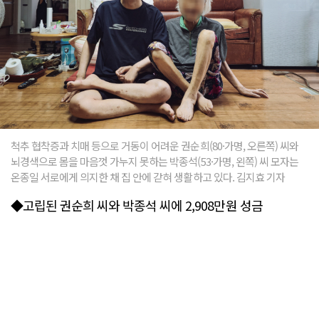
척추 협착증과 치매 등으로 거동이 어려운 권순희(80·가명, 오른쪽) 씨와
뇌경색으로 몸을 마음껏 가누지 못하는 박종석(53·가명, 왼쪽) 씨 모자는
온종일 서로에게 의지한 채 집 안에 갇혀 생활하고 있다. 김지효 기자
◆고립된 권순희 씨와 박종석 씨에 2,908만원 성금