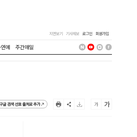
지면보기
기사제보
로그인
회원가입
·연예
주간매일
가
가
구글 검색 선호 출처로 추가