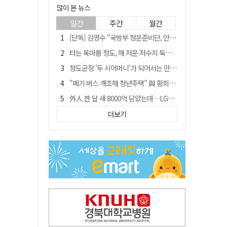
많이 본 뉴스
일간
주간
월간
[단독] 김영수 "국방부 청문준비단, 안규백 탈영 알고있었다"
타는 목마름 청도, 해 저문 저수지 둑에 군수가 서 있었다
청도군정 '두 시어머니'가 되어서는 안된다
"폐기 버스 개조해 청년주택" 與 황희…'딸 학비는 年 4200만원'
外人 한 달 새 8000억 담았는데…LG이노텍 목표주가는 왜 엇갈릴까
임시휴업 들어갔던 홈플러스 영주점, 7일 영업 재개…지하 1층만 운영
더보기
신세계사이먼, 대구 아울렛 토지매매 계약 체결… 사업 본궤도
SK하이닉스, 주당 375원 분기 배당 공시…"3분기 중 주주환원 방안 확정"
이의준 전 경북도 새마을봉사과장, 제28대 울릉군 부군수 취임
"상법개정해도 주주가 '봉'"…하이닉스 솔리다임 상장설에 술렁[개미와글와글]