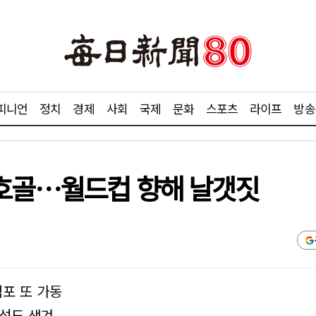
피니언
정치
경제
사회
국제
문화
스포츠
라이프
방송
4호골…월드컵 향해 날갯짓
점포 또 가동
능성도 생겨