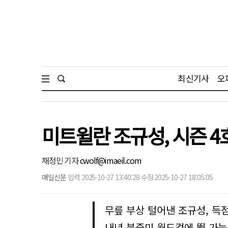
최신기사
오
미트윌란 조규성, 시즌 
채정민 기자
cwolf@imaeil.com
매일신문
입력 2025-10-27 13:40:28 수정 2025-10-27 18:05:05
무릎 부상 털어낸 조규성, 득
내년 북중미 월드컵에 뛸 가