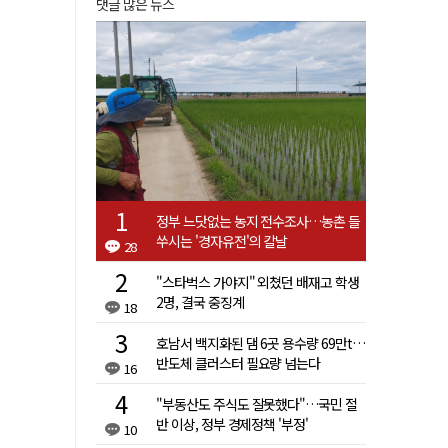
댓글 많은 뉴스
정부 느닷없는 농지 전수조사…농촌 들
쑤시는 '경자유전'의 칼날
28
"스타벅스 가야지" 외쳤던 배재고 학생
2명, 결국 중징계
18
호남서 백지화된 댐 6곳 용수량 69만t…
반도체 클러스터 필요량 넘는다
16
"부동산도 주식도 잘못했다"…국민 절
반 이상, 정부 경제정책 '부정'
10