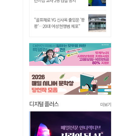
린이집 교사 2명 검찰 송치
"골프채로 YG 신사옥 출입문 '쾅
쾅'…20대 여성 현행범 체포"
디지털 플러스
더보기