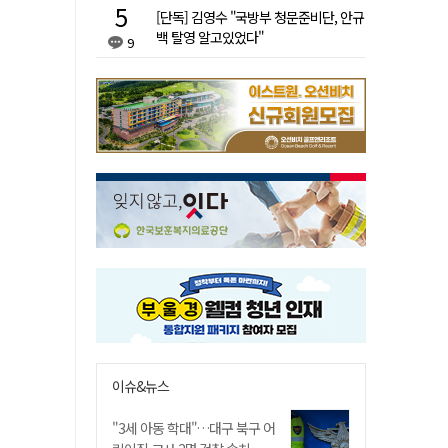
[단독] 김영수 "국방부 청문준비단, 안규
백 탈영 알고있었다"
9
이슈&뉴스
"3세 아동 학대"…대구 북구 어