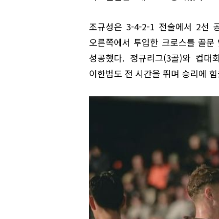
조규성은 3-4-2-1 전술에서 2
오른쪽에서 투입한 크로스를 골문 
성공했다. 정규리그(3골)와 컵대회
이한범도 전 시간을 뛰며 승리에 힘