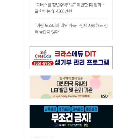
"폐버스를 청년주택으로" 제안한 與 황희…
딸 학비는 年 4200만원
"이란 모즈타바 매우 위독…언제 사망해도 전
혀 놀랍지 않아"