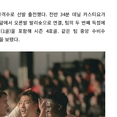
선 공격수로 선발 출전했다. 전반 34분 데닐 카스티요가
앞에서 오른발 발리슛으로 연결, 팀의 두 번째 득점에
(1골)을 포함해 시즌 4호골. 같은 팀 중앙 수비수
을 보탰다.