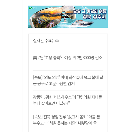
실시간 주요뉴스
美 7월 '고용 충격'…예상 밖 2만3000명 감소
[속보] '외도 의심' 아내 화장실에 묶고 불에 달
군 공구로 고문…남편 검거
장동혁, 황희 '버스하우스'에 "與 의원 자녀들
부터 살아보면 어떨까?"
[속보] 전북 경찰 간부 '女교사 몰카' 아들 폰
부수고…"처벌 못하는 사안" 내부망에 글