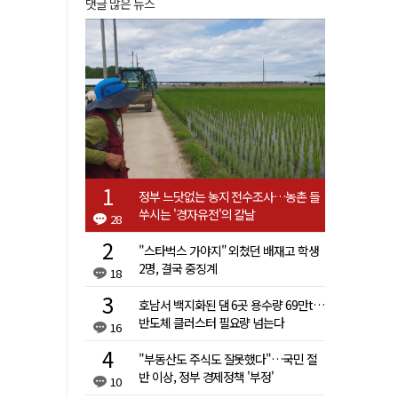
댓글 많은 뉴스
정부 느닷없는 농지 전수조사…농촌 들
쑤시는 '경자유전'의 칼날
28
"스타벅스 가야지" 외쳤던 배재고 학생
2명, 결국 중징계
18
호남서 백지화된 댐 6곳 용수량 69만t…
반도체 클러스터 필요량 넘는다
16
"부동산도 주식도 잘못했다"…국민 절
반 이상, 정부 경제정책 '부정'
10