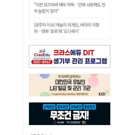
"이란 모즈타바 매우 위독…언제 사망해도 전
혀 놀랍지 않아"
[금주의 이슈] 하늘의 외계인, 바다의 귀향
자…영화 '호프'와 '오디세이'