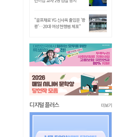
린이집 교사 2명 검찰 송치
"골프채로 YG 신사옥 출입문 '쾅
쾅'…20대 여성 현행범 체포"
디지털 플러스
더보기