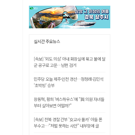
실시간 주요뉴스
[속보] '외도 의심' 아내 화장실에 묶고 불에 달
군 공구로 고문…남편 검거
민주당 오늘 제주·인천 경선…정청래·김민석
'초박빙' 승부
장동혁, 황희 '버스하우스'에 "與 의원 자녀들
부터 살아보면 어떨까?"
[속보] 전북 경찰 간부 '女교사 몰카' 아들 폰
부수고…"처벌 못하는 사안" 내부망에 글