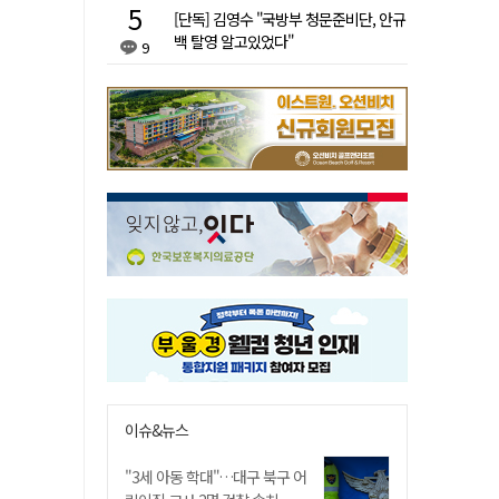
[단독] 김영수 "국방부 청문준비단, 안규
백 탈영 알고있었다"
9
이슈&뉴스
"3세 아동 학대"…대구 북구 어