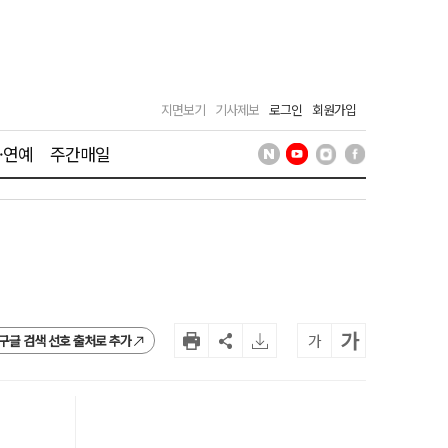
지면보기
기사제보
로그인
회원가입
·연예
주간매일
가
가
구글 검색 선호 출처로 추가