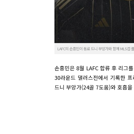
LAFC의 손흥민이 동료 드니 부앙가와 함께 MLS컵 
손흥민은 8월 LAFC 합류 후 리그
30라운드 댈러스전에서 기록한 프리킥
드니 부앙가(24골 7도움)와 호흡을