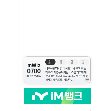
정
경
사
국
치
제
회
제
mWiz
0700
더불어민주당 황희 의원이 제안한 '버스
하우스' 개념은 폐기된 버스를 개조해 대
AI 뉴스브리핑
학가 청년들에게 임시 주거공간으로 제공
→
하자는 내용으로, 네덜란...