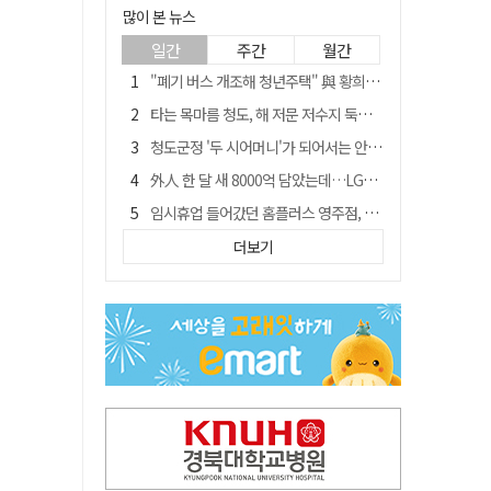
많이 본 뉴스
일간
주간
월간
"폐기 버스 개조해 청년주택" 與 황희…'딸 학비는 年 4200만원'
타는 목마름 청도, 해 저문 저수지 둑에 군수가 서 있었다
청도군정 '두 시어머니'가 되어서는 안된다
外人 한 달 새 8000억 담았는데…LG이노텍 목표주가는 왜 엇갈릴까
임시휴업 들어갔던 홈플러스 영주점, 7일 영업 재개…지하 1층만 운영
신세계사이먼, 대구 아울렛 토지매매 계약 체결… 사업 본궤도
더보기
SK하이닉스, 주당 375원 분기 배당 공시…"3분기 중 주주환원 방안 확정"
이의준 전 경북도 새마을봉사과장, 제28대 울릉군 부군수 취임
"상법개정해도 주주가 '봉'"…하이닉스 솔리다임 상장설에 술렁[개미와글와글]
전북 경찰 간부 '女교사 몰카' 아들 폰 부수고…"처벌 못하는 사안" 내부망에 글