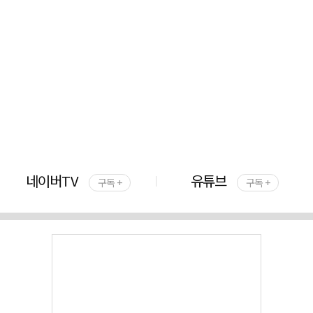
네이버TV
유튜브
구독 +
구독 +