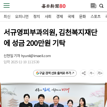
최신
오피니언
정치
사회
경제
국제
문화
스포츠
서규영피부과의원, 김천복지재단
에 성금 200만원 기탁
신현일 기자
hyunil@imaeil.com
입력 2025-11-10 11:15:30
구글 검색 선호 출처로 추가