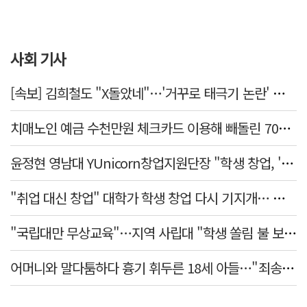
사회 기사
[속보] 김희철도 "X돌았네"…'거꾸로 태극기 논란' 인천시 현수막, 이틀 만에 철거
치매노인 예금 수천만원 체크카드 이용해 빼돌린 70대 간병인, 집행유예
윤정현 영남대 YUnicorn창업지원단장 "학생 창업, '팀 빌딩'이 제일 중요"
"취업 대신 창업" 대학가 학생 창업 다시 기지개… 창업자·기업·매출 동반 성장
"국립대만 무상교육"…지역 사립대 "학생 쏠림 불 보듯"
어머니와 말다툼하다 흉기 휘두른 18세 아들…"죄송하지 않나" 묻자 침묵