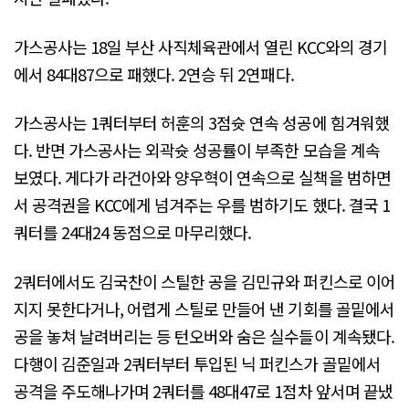
가스공사는 18일 부산 사직체육관에서 열린 KCC와의 경기
에서 84대87으로 패했다. 2연승 뒤 2연패다.
가스공사는 1쿼터부터 허훈의 3점슛 연속 성공에 힘겨워했
다. 반면 가스공사는 외곽슛 성공률이 부족한 모습을 계속
보였다. 게다가 라건아와 양우혁이 연속으로 실책을 범하면
서 공격권을 KCC에게 넘겨주는 우를 범하기도 했다. 결국 1
쿼터를 24대24 동점으로 마무리했다.
2쿼터에서도 김국찬이 스틸한 공을 김민규와 퍼킨스로 이어
지지 못한다거나, 어렵게 스틸로 만들어 낸 기회를 골밑에서
공을 놓쳐 날려버리는 등 턴오버와 숨은 실수들이 계속됐다.
다행이 김준일과 2쿼터부터 투입된 닉 퍼킨스가 골밑에서
공격을 주도해나가며 2쿼터를 48대47로 1점차 앞서며 끝냈