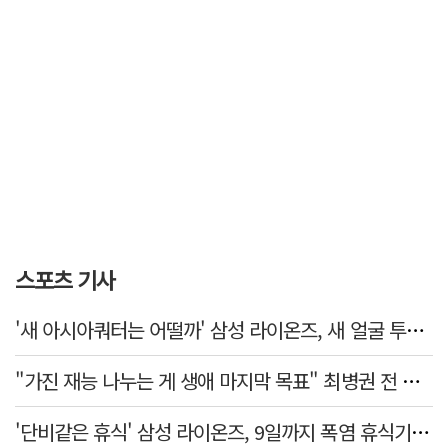
스포츠 기사
'새 아시아쿼터는 어떨까' 삼성 라이온즈, 새 얼굴 투수 미야모리 영입
"가진 재능 나누는 게 생애 마지막 목표" 최병권 전 대구체고 복싱 감독
'단비같은 휴식' 삼성 라이온즈, 9일까지 폭염 휴식기에 재정비