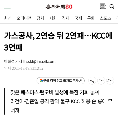
최신
오피니언
정치
사회
경제
국제
문화
스포츠
가스공사, 2연승 뒤 2연패…KCC에
3연패
이화섭 기자
lhsskf@imaeil.com
입력 2025-12-18 21:12:27
구글 검색 선호 출처로 추가
잦은 패스미스·턴오버 발생에 득점 기회 놓쳐
라건아·김준일 공격 활약 불구 KCC 허웅·숀 롱에 무
너져