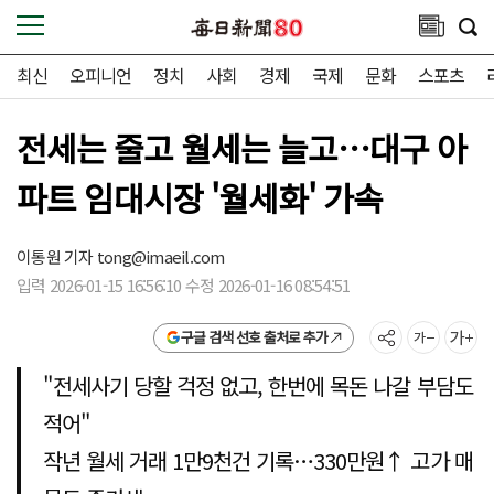
최신
오피니언
정치
사회
경제
국제
문화
스포츠
전세는 줄고 월세는 늘고…대구 아
파트 임대시장 '월세화' 가속
이통원 기자
tong@imaeil.com
입력 2026-01-15 16:56:10 수정 2026-01-16 08:54:51
구글 검색 선호 출처로 추가
"전세사기 당할 걱정 없고, 한번에 목돈 나갈 부담도
적어"
작년 월세 거래 1만9천건 기록…330만원↑ 고가 매