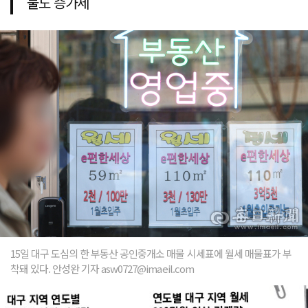
물도 증가세
15일 대구 도심의 한 부동산 공인중개소 매물 시세표에 월세 매물표가 부
착돼 있다. 안성완 기자 asw0727@imaeil.com