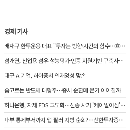
경제 기사
배재규 한투운용 대표 "투자는 방향·시간의 함수…흐름 따라 장기투자해야"
섬개연, 산업용 섬유 성능평가·인증 지원기반 구축사업 참여
대구 AI기업, 하이퐁서 인재양성 맞손
숨고르는 반도체 대형주…증시 순환매 온기 이어질까
하나은행, 자체 FDS 고도화…신종 사기 '케이알이심' 예방
내부 통제부서까지 앱 팔러 지방 순회?…신한투자증권의 도 넘은 '슈퍼SOL' 쥐어짜기