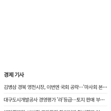
경제 기사
김병삼 경북 영천시장, 이번엔 국회 공략…'마사회 본사 이전·광역교통망 확충' 요청
대구도시개발공사 경영평가 '라'등급…토지 판매 부진에 1년 만에 두 단계 '뚝'