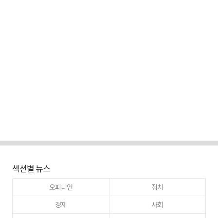
섹션별 뉴스
오피니언
정치
경제
사회