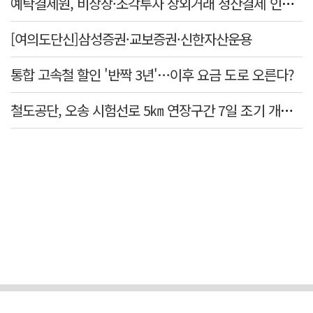
예탁결제원, 비상장·조각투자 장외거래 청산결제 인프라 구축 착수…연내 가동
[여의도단신]삼성증권·교보증권·신한자산운용
통합 고속철 할인 '반짝 3년'…이후 요금 도로 오른다?
철도공단, 오송 시험선로 5㎞ 연장구간 7일 조기 개통…LA 메트로 사업 지원