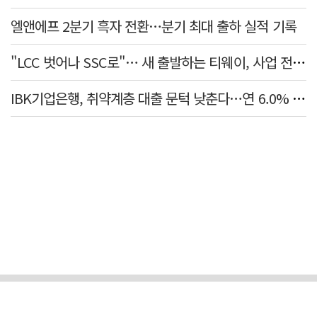
엘앤에프 2분기 흑자 전환…분기 최대 출하 실적 기록
"LCC 벗어나 SSC로"… 새 출발하는 티웨이, 사업 전략 발표
IBK기업은행, 취약계층 대출 문턱 낮춘다…연 6.0% 'i-ONE 햇살론 특례보증' 비대면 출시