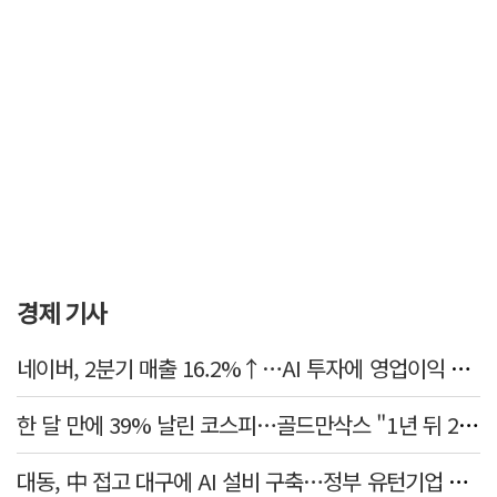
경제 기사
네이버, 2분기 매출 16.2%↑…AI 투자에 영업이익 소폭 감소
한 달 만에 39% 날린 코스피…골드만삭스 "1년 뒤 2배" 예상, 왜?
대동, 中 접고 대구에 AI 설비 구축…정부 유턴기업 선정