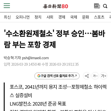
최신
오피니언
정치
사회
경제
국제
문화
스포츠
'수소환원제철소' 정부 승인…봄바
람 부는 포항 경제
박승혁 기자
psh@imaeil.com
입력 2026-03-29 14:50:40 수정 2026-03-29 19:11:35
구글 검색 선호 출처로 추가
포스코, 2041년까지 용지 조성…포항제철소 하이렉
스 실증설비
LNG발전소 2028년 준공 목표