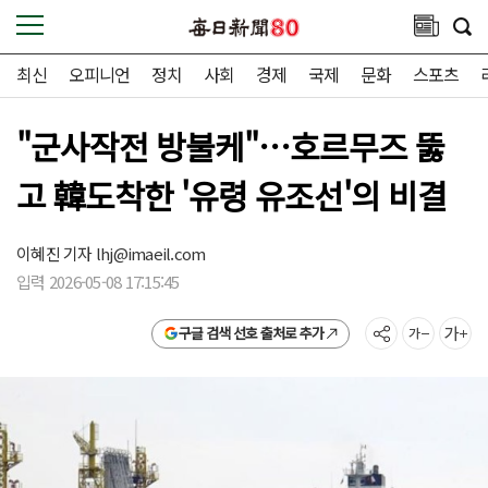
최신
오피니언
정치
사회
경제
국제
문화
스포츠
"군사작전 방불케"…호르무즈 뚫
고 韓도착한 '유령 유조선'의 비결
이혜진 기자
lhj@imaeil.com
입력 2026-05-08 17:15:45
구글 검색 선호 출처로 추가