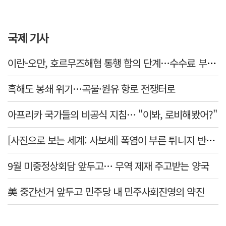
국제 기사
이란-오만, 호르무즈해협 통행 합의 단계…수수료 부과되나
흑해도 봉쇄 위기…곡물·원유 항로 전쟁터로
아프리카 국가들의 비공식 지침… "이봐, 로비해봤어?"
[사진으로 보는 세계: 사보세] 폭염이 부른 튀니지 반정부 시위
9월 미중정상회담 앞두고… 무역 제재 주고받는 양국
美 중간선거 앞두고 민주당 내 민주사회진영의 약진