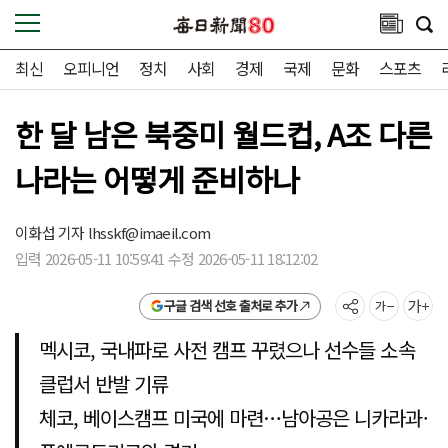
최신
오피니언
정치
사회
경제
국제
문화
스포츠
한 달 남은 북중미 월드컵, A조 다른
나라는 어떻게 준비하나
이화섭 기자
lhsskf@imaeil.com
입력 2026-05-11 10:59:41 수정 2026-05-11 18:12:02
구글 검색 선호 출처로 추가
멕시코, 국내파로 사전 캠프 꾸렸으나 선수들 소속
클럽서 반발 기류
체코, 베이스캠프 미국에 마련…남아공은 니카라과·