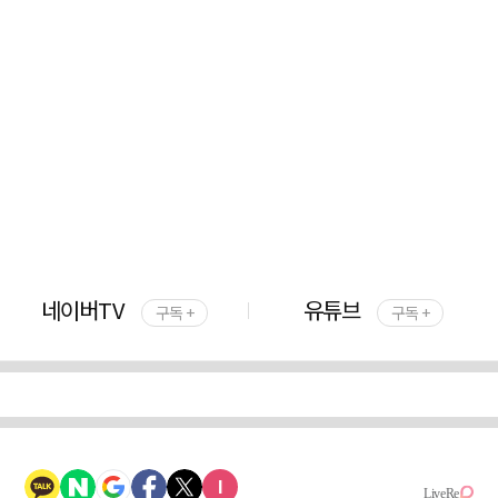
네이버TV
유튜브
구독 +
구독 +