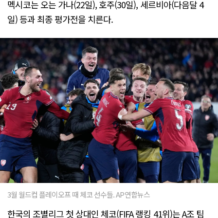
멕시코는 오는 가나(22일), 호주(30일), 세르비아(다음달 4
일) 등과 최종 평가전을 치른다.
3월 월드컵 플레이오프 때 체코 선수들. AP연합뉴스
한국의 조별리그 첫 상대인 체코(FIFA 랭킹 41위)는 A조 팀