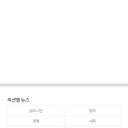
섹션별 뉴스
오피니언
정치
경제
사회