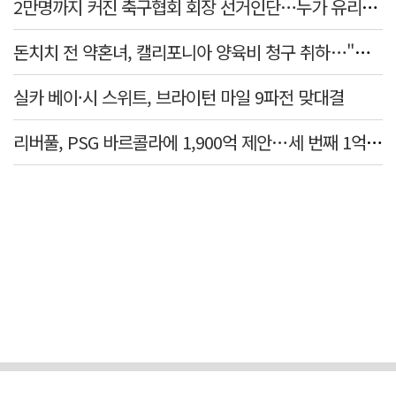
2만명까지 커진 축구협회 회장 선거인단…누가 유리할까
돈치치 전 약혼녀, 캘리포니아 양육비 청구 취하…"합의로 해결"
실카 베이·시 스위트, 브라이턴 마일 9파전 맞대결
리버풀, PSG 바르콜라에 1,900억 제안…세 번째 1억 파운드 영입 추진