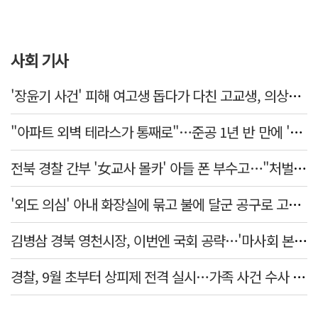
사회 기사
'장윤기 사건' 피해 여고생 돕다가 다친 고교생, 의상자 인정
"아파트 외벽 테라스가 통째로"…준공 1년 반 만에 '아찔 사고'
전북 경찰 간부 '女교사 몰카' 아들 폰 부수고…"처벌 못하는 사안" 내부망에 글
'외도 의심' 아내 화장실에 묶고 불에 달군 공구로 고문…남편 검거
김병삼 경북 영천시장, 이번엔 국회 공략…'마사회 본사 이전·광역교통망 확충' 요청
경찰, 9월 초부터 상피제 전격 실시…가족 사건 수사 못해