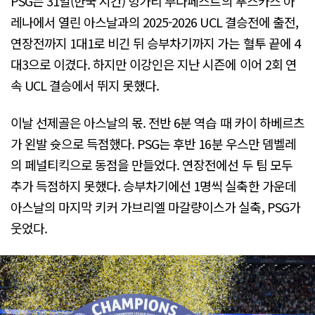
PSG는 31일(한국 시간) 헝가리 부다페스트의 푸스카스 아
레나에서 열린 아스날과의 2025-2026 UCL 결승전에 출전,
연장전까지 1대1로 비긴 뒤 승부차기까지 가는 혈투 끝에 4
대3으로 이겼다. 하지만 이강인은 지난 시즌에 이어 2회 연
속 UCL 결승에서 뛰지 못했다.
이날 선제골은 아스날의 몫. 전반 6분 역습 때 카이 하베르츠
가 왼발 슛으로 득점했다. PSG는 후반 16분 우스만 뎀벨레
의 페널티킥으로 동점을 만들었다. 연장전에선 두 팀 모두
추가 득점하지 못했다. 승부차기에선 1명씩 실축한 가운데
아스날의 마지막 키커 가브리엘 마갈량이스가 실축, PSG가
웃었다.