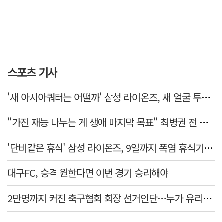
스포츠 기사
'새 아시아쿼터는 어떨까' 삼성 라이온즈, 새 얼굴 투수 미야모리 영입
"가진 재능 나누는 게 생애 마지막 목표" 최병권 전 대구체고 복싱 감독
'단비같은 휴식' 삼성 라이온즈, 9일까지 폭염 휴식기에 재정비
대구FC, 승격 원한다면 이번 경기 승리해야
2만명까지 커진 축구협회 회장 선거인단…누가 유리할까