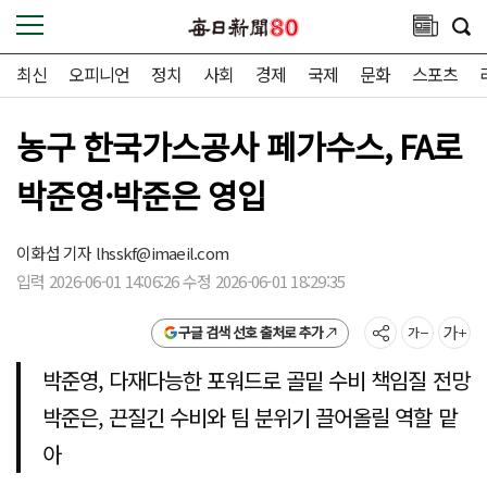
최신
오피니언
정치
사회
경제
국제
문화
스포츠
농구 한국가스공사 페가수스, FA로
박준영·박준은 영입
이화섭 기자
lhsskf@imaeil.com
입력 2026-06-01 14:06:26 수정 2026-06-01 18:29:35
구글 검색 선호 출처로 추가
박준영, 다재다능한 포워드로 골밑 수비 책임질 전망
박준은, 끈질긴 수비와 팀 분위기 끌어올릴 역할 맡
아