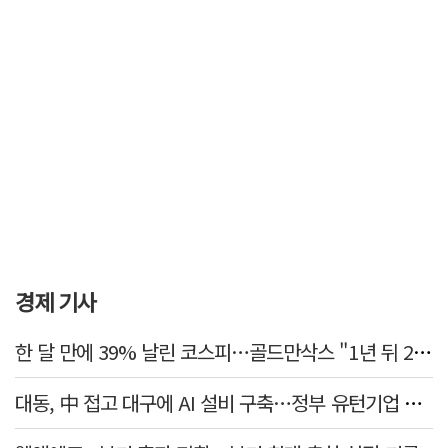
경제 기사
한 달 만에 39% 날린 코스피…골드만삭스 "1년 뒤 2배" 예상, 왜?
대동, 中 접고 대구에 AI 설비 구축…정부 유턴기업 선정