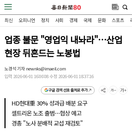
최신
오피니언
정치
사회
경제
국제
문화
스포츠
업종 불문 "영업익 내놔라"…산업
현장 뒤흔드는 노봉법
노경석 기자
newnks@imaeil.com
입력 2026-06-01 16:00:08 수정 2026-06-01 18:37:16
구글 검색 선호 출처로 추가
HD현대重 30% 성과급 배분 요구
셀트리온 노조 출범…협상 예고
경총 "노사 분배적 교섭 재검토"