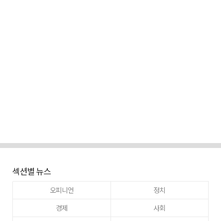
섹션별 뉴스
오피니언
정치
경제
사회