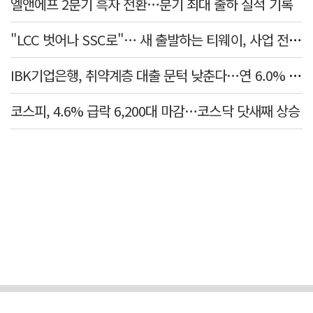
엘앤에프 2분기 흑자 전환…분기 최대 출하 실적 기록
"LCC 벗어나 SSC로"… 새 출발하는 티웨이, 사업 전략 발표
IBK기업은행, 취약계층 대출 문턱 낮춘다…연 6.0% 'i-ONE 햇살론 특례보증' 비대면 출시
코스피, 4.6% 급락 6,200대 마감…코스닥 닷새째 상승