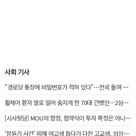
사회 기사
"경로당 통장에 비밀번호가 적혀 있다"…전국 돌며 경로당 13곳 턴 30대 구속
휠체어 환자 발로 밀어 숨지게 한 70대 간병인…2심도 집행유예
[시사뒷담] MOU의 함정, 협약식이 투자 확정은 아니긴 해
'장윤기 사건' 피해 여고생 돕다가 다친 고교생, 의상자 인정