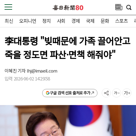
최신
오피니언
정치
사회
경제
국제
문화
스포츠
李대통령 "빚때문에 가족 끌어안고
죽을 정도면 파산·면책 해줘야"
이혜진 기자
lhj@imaeil.com
입력 2026-06-02 14:29:58
구글 검색 선호 출처로 추가