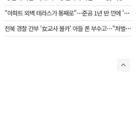
"아파트 외벽 테라스가 통째로"…준공 1년 반 만에 '아찔 사고'
전북 경찰 간부 '女교사 몰카' 아들 폰 부수고…"처벌 못하는 사안" 내부망에 글