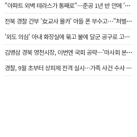
"아파트 외벽 테라스가 통째로"…준공 1년 반 만에 '아찔 사고'
전북 경찰 간부 '女교사 몰카' 아들 폰 부수고…"처벌 못하는 사안" 내부망에 글
'외도 의심' 아내 화장실에 묶고 불에 달군 공구로 고문…남편 검거
김병삼 경북 영천시장, 이번엔 국회 공략…'마사회 본사 이전·광역교통망 확충' 요청
경찰, 9월 초부터 상피제 전격 실시…가족 사건 수사 못해