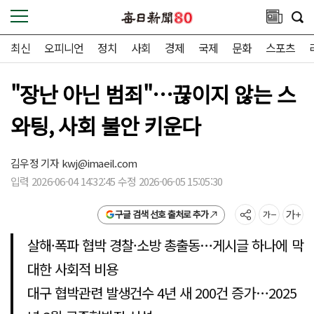
최신
오피니언
정치
사회
경제
국제
문화
스포츠
"장난 아닌 범죄"…끊이지 않는 스
와팅, 사회 불안 키운다
김우정 기자
kwj@imaeil.com
입력 2026-06-04 14:32:45 수정 2026-06-05 15:05:30
구글 검색 선호 출처로 추가
살해·폭파 협박 경찰·소방 총출동…게시글 하나에 막
대한 사회적 비용
대구 협박관련 발생건수 4년 새 200건 증가…2025