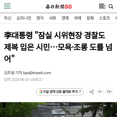
최신
오피니언
정치
사회
경제
국제
문화
스포츠
李대통령 "잠실 시위현장 경찰도
제복 입은 시민…모욕·조롱 도를 넘
어"
김주원 기자
kjw@imaeil.com
입력 2026-06-10 19:40:17
구글 검색 선호 출처로 추가