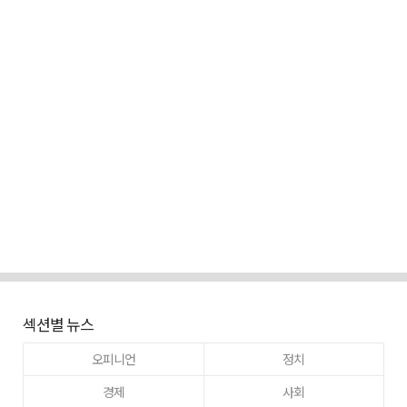
섹션별 뉴스
오피니언
정치
경제
사회