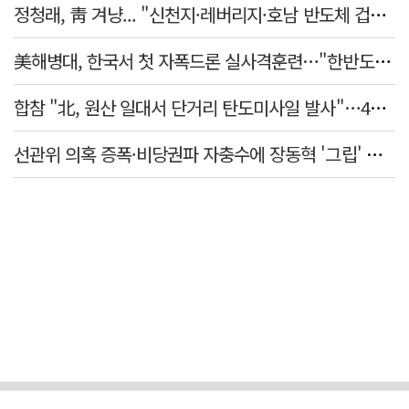
정청래, 靑 겨냥... "신천지·레버리지·호남 반도체 겁박 사과하라"
美해병대, 한국서 첫 자폭드론 실사격훈련…"한반도 지형 학습"
합참 "北, 원산 일대서 단거리 탄도미사일 발사"…42일 만
선관위 의혹 증폭·비당권파 자충수에 장동혁 '그립' 더 강해졌다