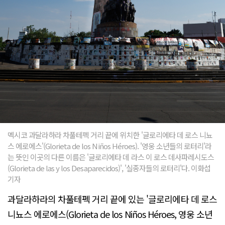
멕시코 과달라하라 차풀테펙 거리 끝에 위치한 '글로리에타 데 로스 니뇨
스 에로에스'(Glorieta de los Niños Héroes). '영웅 소년들의 로터리'라
는 뜻인 이곳의 다른 이름은 '글로리에타 데 라스 이 로스 데사파레시도스
(Glorieta de las y los Desaparecidos)', '실종자들의 로터리'다. 이화섭
기자
과달라하라의 차풀테펙 거리 끝에 있는 '글로리에타 데 로스
니뇨스 에로에스(Glorieta de los Niños Héroes, 영웅 소년