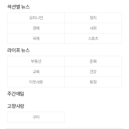
섹션별 뉴스
오피니언
정치
경제
사회
국제
스포츠
라이프 뉴스
부동산
문화
교육
건강
이웃사랑
동정
주간매일
고향사랑
구미