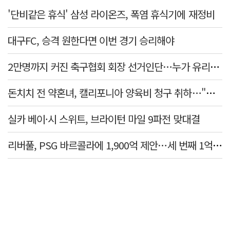
'단비같은 휴식' 삼성 라이온즈, 폭염 휴식기에 재정비
대구FC, 승격 원한다면 이번 경기 승리해야
2만명까지 커진 축구협회 회장 선거인단…누가 유리할까
돈치치 전 약혼녀, 캘리포니아 양육비 청구 취하…"합의로 해결"
실카 베이·시 스위트, 브라이턴 마일 9파전 맞대결
리버풀, PSG 바르콜라에 1,900억 제안…세 번째 1억 파운드 영입 추진