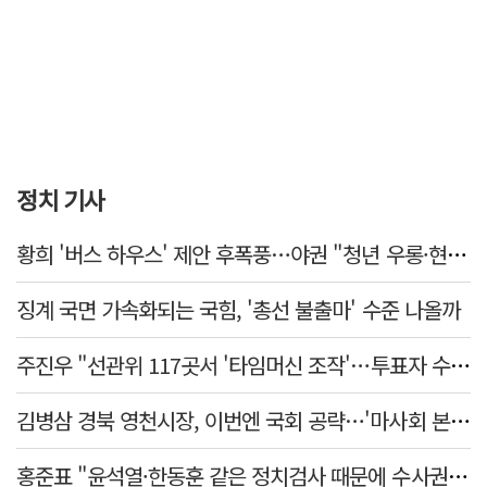
정치 기사
황희 '버스 하우스' 제안 후폭풍…야권 "청년 우롱·현실 괴리" 총공세
징계 국면 가속화되는 국힘, '총선 불출마' 수준 나올까
주진우 "선관위 117곳서 '타임머신 조작'…투표자 수 미리 입력"
김병삼 경북 영천시장, 이번엔 국회 공략…'마사회 본사 이전·광역교통망 확충' 요청
홍준표 "윤석열·한동훈 같은 정치검사 때문에 수사권마저 탈취 당해"