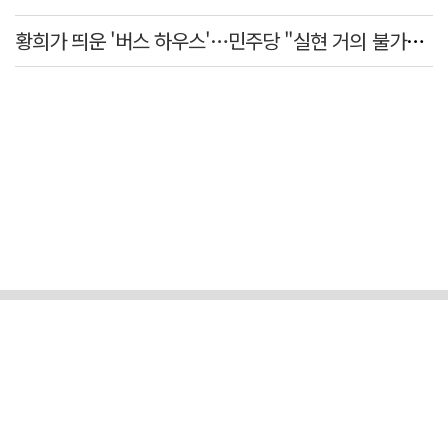
황희가 띄운 '버스 하우스'…민주당 "실현 거의 불가능, 해프닝으로 봐달라"