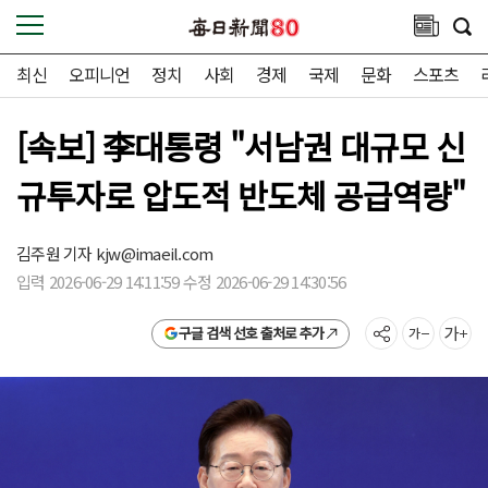
최신
오피니언
정치
사회
경제
국제
문화
스포츠
[속보] 李대통령 "서남권 대규모 신
규투자로 압도적 반도체 공급역량"
김주원 기자
kjw@imaeil.com
입력 2026-06-29 14:11:59 수정 2026-06-29 14:30:56
구글 검색 선호 출처로 추가