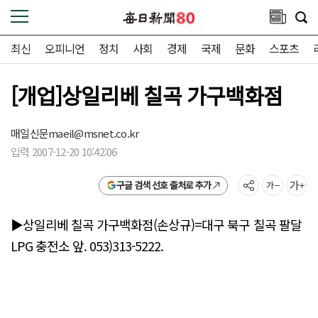
최신
오피니언
정치
사회
경제
국제
문화
스포츠
[개업]상일리베 칠곡 가구백화점
매일신문
maeil@msnet.co.kr
입력 2007-12-20 10:42:06
구글 검색 선호 출처로 추가
▶상일리베 칠곡 가구백화점(손상규)=대구 북구 칠곡 팔달
LPG 충전소 앞. 053)313-5222.