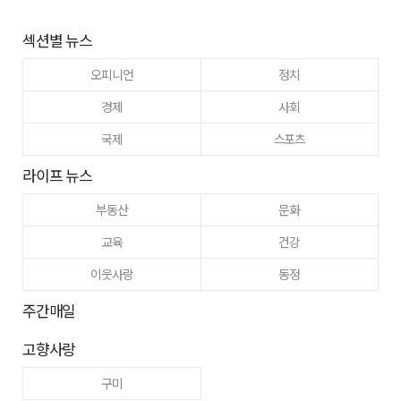
섹션별 뉴스
오피니언
정치
경제
사회
국제
스포츠
라이프 뉴스
부동산
문화
교육
건강
이웃사랑
동정
주간매일
고향사랑
구미