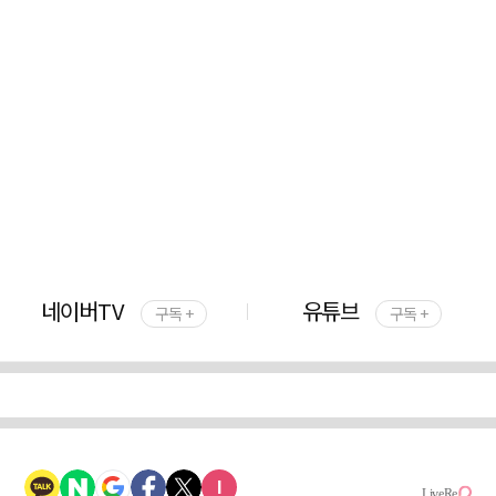
네이버TV
유튜브
구독 +
구독 +