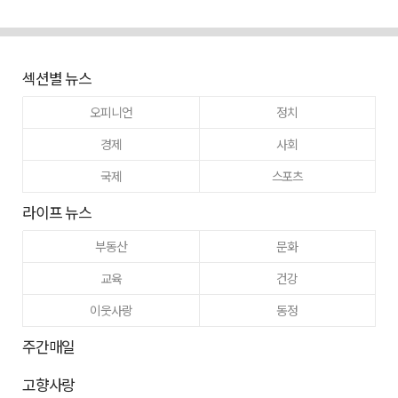
섹션별 뉴스
오피니언
정치
경제
사회
국제
스포츠
라이프 뉴스
부동산
문화
교육
건강
이웃사랑
동정
주간매일
고향사랑