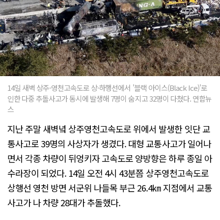
14일 새벽 상주-영천고속도로 상·하행선에서 '블랙 아이스(Black Ice)'로
인한 다중 추돌사고가 동시에 발생해 7명이 숨지고 32명이 다쳤다. 연합뉴
스
지난 주말 새벽녘 상주영천고속도로 위에서 발생한 잇단 교
통사고로 39명의 사상자가 생겼다. 대형 교통사고가 일어나
면서 각종 차량이 뒤엉키자 고속도로 양방향은 하루 종일 아
수라장이 되었다. 14일 오전 4시 43분쯤 상주영천고속도로
상행선 영천 방면 서군위 나들목 부근 26.4㎞ 지점에서 교통
사고가 나 차량 28대가 추돌했다.