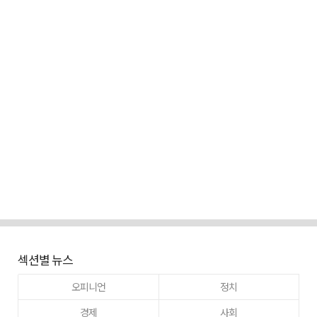
섹션별 뉴스
오피니언
정치
경제
사회