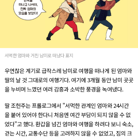
서먹한 엄마와 거친 남미로 떠났다 표지
우연찮은 계기로 급작스레 남미로 여행을 떠나게 된 엄마와
딸의 날 것 그대로의 여행기다. 여기에 3개월 동안 남미 곳곳
을 누비며 느꼈던 여러 감흥과 소박한 풍경을 녹여냈다.
딸 조헌주는 프롤로그에서 "서먹한 관계인 엄마와 24시간
을 붙어 있어야 한다니 처음엔 여간 부담이 되지 않을 수 없
었다"고 했다. 환갑을 넘긴 엄마와 여행을 하려다 보니 숙소,
걷는 시간, 교통수단 등을 고려하지 않을 수 없었고, 짐의 크