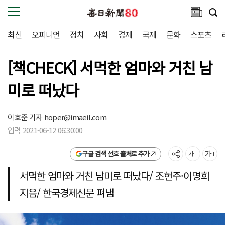
최신
오피니언
정치
사회
경제
국제
문화
스포츠
[책CHECK] 서먹한 엄마와 거친 남
미로 떠났다
이호준 기자
hoper@imaeil.com
입력 2021-06-12 06:30:00
구글 검색 선호 출처로 추가
서먹한 엄마와 거친 남미로 떠났다/ 조헌주·이명희
지음/ 한국경제신문 펴냄