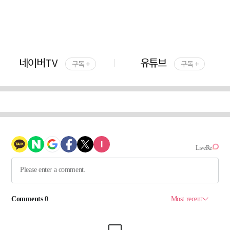
네이버TV
유튜브
구독 +
구독 +