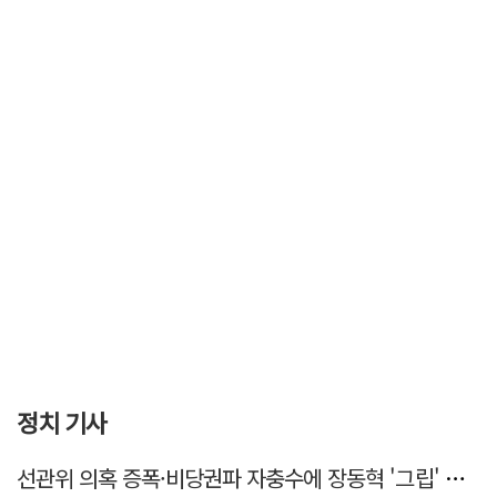
정치 기사
선관위 의혹 증폭·비당권파 자충수에 장동혁 '그립' 더 강해졌다