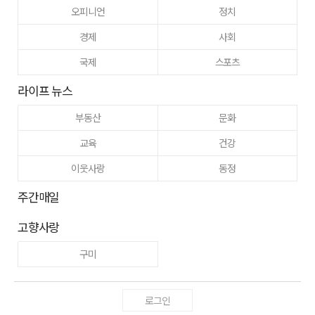
오피니언
정치
경제
사회
국제
스포츠
라이프 뉴스
부동산
문화
교육
건강
이웃사랑
동정
주간매일
고향사랑
구미
로그인