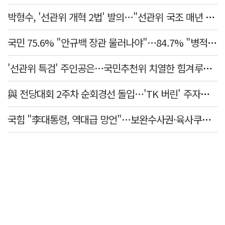
박형수, '선관위 개혁 2법' 발의…"선관위 국조 매년 실시"
국민 75.6% "안규백 장관 물러나야"…84.7% "병적기록부 공개해야"
'선관위 특검' 주인공은…국민추천위 치열한 힘겨루기 나설 듯
與 전당대회 2주차 순회경선 돌입…'TK 버린' 주자들 향배는?
국힘 "李대통령, 역대급 망언"…보완수사권·육사쿠데타·세제개편안·ETF '맹공'