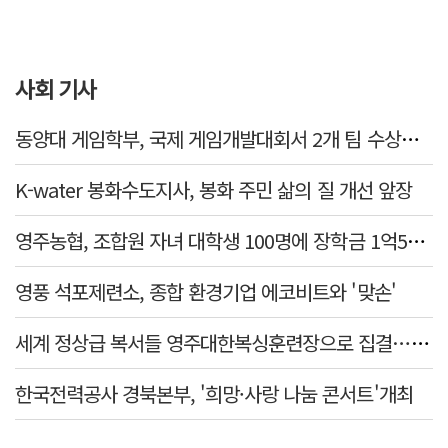
사회 기사
동양대 게임학부, 국제 게임개발대회서 2개 팀 수상…글로벌 경쟁력 입증
K-water 봉화수도지사, 봉화 주민 삶의 질 개선 앞장
영주농협, 조합원 자녀 대학생 100명에 장학금 1억5천만원 전달
영풍 석포제련소, 종합 환경기업 에코비트와 '맞손'
세계 정상급 복서들 영주대한복싱훈련장으로 집결…국제 복싱 전지훈련 메카로 도약
한국전력공사 경북본부, '희망·사랑 나눔 콘서트'개최