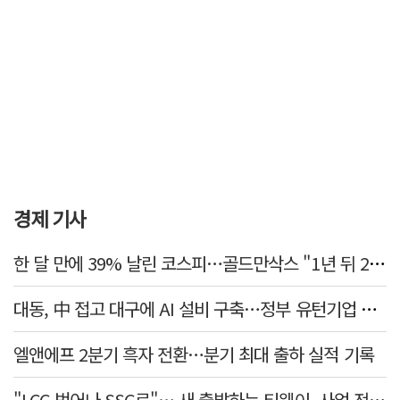
경제 기사
한 달 만에 39% 날린 코스피…골드만삭스 "1년 뒤 2배" 예상, 왜?
대동, 中 접고 대구에 AI 설비 구축…정부 유턴기업 선정
엘앤에프 2분기 흑자 전환…분기 최대 출하 실적 기록
"LCC 벗어나 SSC로"… 새 출발하는 티웨이, 사업 전략 발표