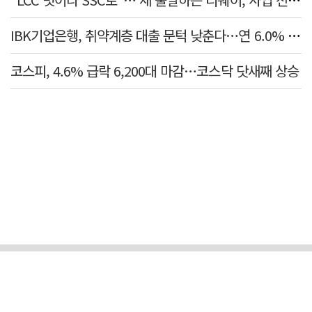
IBK기업은행, 취약계층 대출 문턱 낮춘다…연 6.0% 'i-ONE 햇살론 특례보증' 비대면 출시
코스피, 4.6% 급락 6,200대 마감…코스닥 닷새째 상승