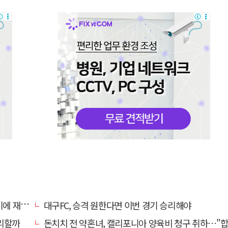
 재정비
대구FC, 승격 원한다면 이번 경기 승리해야
리할까
돈치치 전 약혼녀, 캘리포니아 양육비 청구 취하…"합의로 해