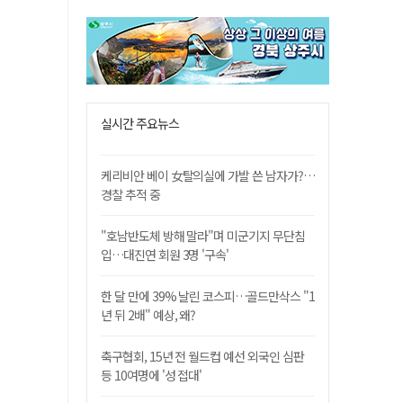
실시간 주요뉴스
케리비안 베이 女탈의실에 가발 쓴 남자가?…
경찰 추적 중
"호남반도체 방해 말라"며 미군기지 무단침
입…대진연 회원 3명 '구속'
한 달 만에 39% 날린 코스피…골드만삭스 "1
년 뒤 2배" 예상, 왜?
축구협회, 15년 전 월드컵 예선 외국인 심판
등 10여명에 '성 접대'