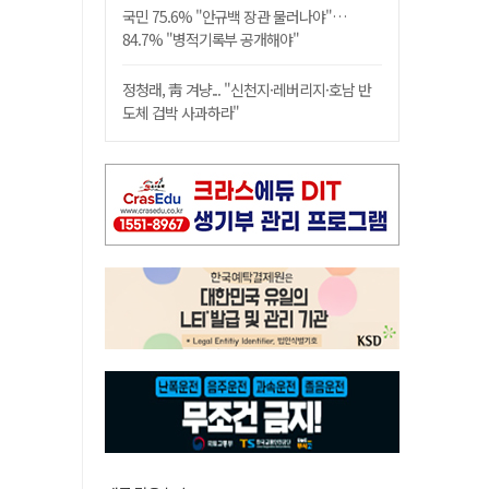
국민 75.6% "안규백 장관 물러나야"…
84.7% "병적기록부 공개해야"
정청래, 靑 겨냥... "신천지·레버리지·호남 반
도체 겁박 사과하라"