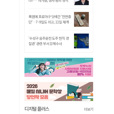
나?…"차가원, 형사 범죄 영역"
폭염에 프로야구 닷새간 '전면중
단'…7~9일도 쉬고, 11일 재개
'수성구 음주운전 도주 현직 경
찰관' 관련 부서 강제수사
디지털 플러스
더보기