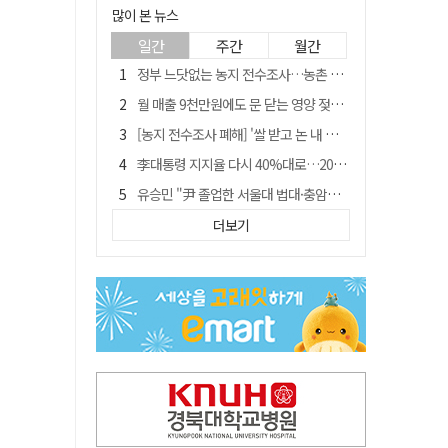
많이 본 뉴스
일간
주간
월간
정부 느닷없는 농지 전수조사…농촌 들쑤시는 '경자유전'의 칼날
월 매출 9천만원에도 문 닫는 영양 젖소농장… "일할 사람이 없어"
[농지 전수조사 폐해] '쌀 받고 논 내 준' 도지농 이제 어쩌나?
李대통령 지지율 다시 40%대로…20대는 18.8%p 급락
유승민 "尹 졸업한 서울대 법대·충암고도 없애야"…李 육사 통합 직격
[농지 전수조사 폐해] 농지값도 흔들리나…"도지 막히면 헐값 매물 나올 수도"
더보기
지역활성화 펀드 9호…포항 AI 데이터센터에 6천억 투입
국민 51.9% "李 대통령 재판 재개 필요하다"
경북 영천시, 9월부터 11월까지 반값 여행 혜택 제공
아쉬운 태클