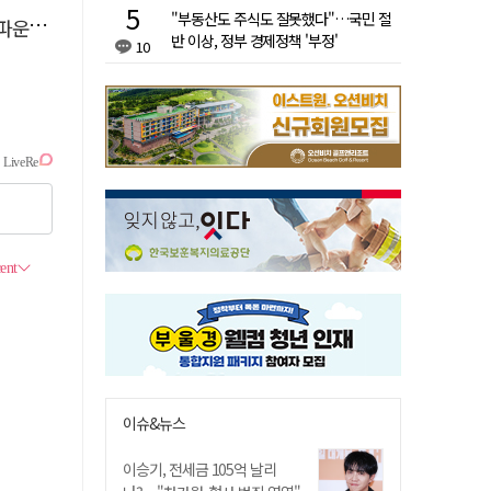
"부동산도 주식도 잘못했다"…국민 절
 추진
반 이상, 정부 경제정책 '부정'
10
이슈&뉴스
이승기, 전세금 105억 날리