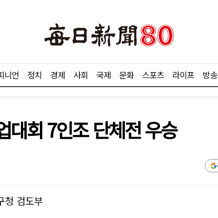
피니언
정치
경제
사회
국제
문화
스포츠
라이프
방송
업대회 7인조 단체전 우승
구청 검도부