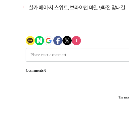
실카 베이·시 스위트, 브라이턴 마일 9파전 맞대결