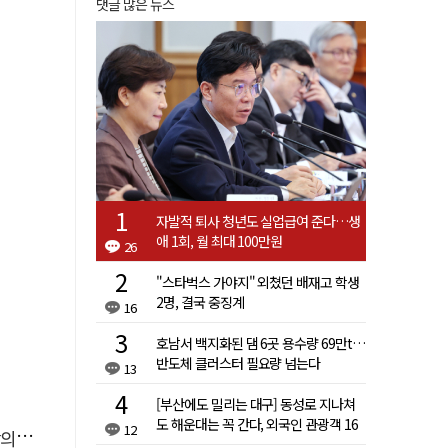
댓글 많은 뉴스
자발적 퇴사 청년도 실업급여 준다…생
애 1회, 월 최대 100만원
26
"스타벅스 가야지" 외쳤던 배재고 학생
2명, 결국 중징계
16
호남서 백지화된 댐 6곳 용수량 69만t…
반도체 클러스터 필요량 넘는다
13
[부산에도 밀리는 대구] 동성로 지나쳐
도 해운대는 꼭 간다, 외국인 관광객 16
12
결"
배 차이