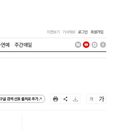
지면보기
기사제보
로그인
회원가입
·연예
주간매일
가
가
구글 검색 선호 출처로 추가